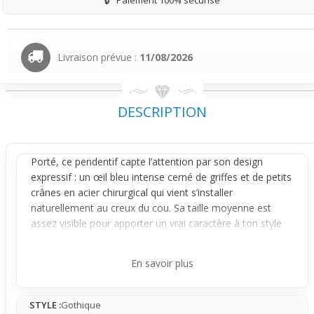
Livraison prévue :
11/08/2026
DESCRIPTION
Porté, ce
pendentif
capte l’attention par son design
expressif : un œil bleu intense cerné de griffes et de petits
crânes en acier chirurgical qui vient s’installer
naturellement au creux du cou. Sa taille moyenne est
assez visible pour apporter un vrai caractère à ton style
sans devenir trop imposante, parfait pour ceux qui aiment
un accessoire fort mais maîtrisé.
En savoir plus
Le pendentif joue sur des contrastes saisissants avec son
œil clair et les détails sombres en métal, créant un effet
STYLE :
Gothique
visuel gothique très travaillé. Les griffes et crânes