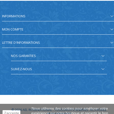
INFORMATIONS
MON COMPTE
LETTRE D'INFORMATIONS
NOS GARANTIES
SUIVEZ-NOUS
Nous utilisons des cookies pour améliorer votre
© 2026
AEL INTERNATIONAL - TOUS DROITS RÉSERVÉS - RCS RODEZ
J'accepte
expérience sur notre boutique et garantir le bon
48201908000035