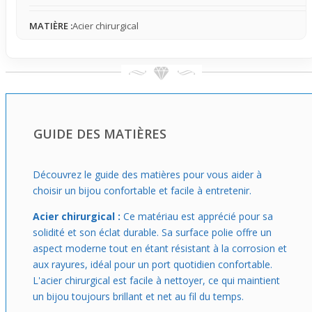
apportent un côté rebelle et sombre, idéal pour un style
affirmé qui ose sortir des sentiers battus. En acier
MATIÈRE :
Acier chirurgical
chirurgical, il offre en plus une excellente résistance et
convient particulièrement à la peau sensible, évitant les
irritations souvent liées aux métaux moins nobles.
Ce bijou se porte facilement avec ta chaîne préférée, fine
ou un peu plus large selon l’effet recherché, en rappelant
toujours que la chaîne n’est pas fournie. Il te permet
GUIDE DES MATIÈRES
d’ajouter cette touche gothique authentique à ton look
sans contrainte. Idéal si tu cherches à afficher une
identité forte au quotidien, il s’intègre aussi bien dans une
Découvrez le guide des matières pour vous aider à
tenue casual que dans un look plus travaillé, prêt à te
choisir un bijou confortable et facile à entretenir.
suivre partout avec une bonne tenue dans le temps.
Acier chirurgical :
Ce matériau est apprécié pour sa
solidité et son éclat durable. Sa surface polie offre un
aspect moderne tout en étant résistant à la corrosion et
aux rayures, idéal pour un port quotidien confortable.
L'acier chirurgical est facile à nettoyer, ce qui maintient
un bijou toujours brillant et net au fil du temps.