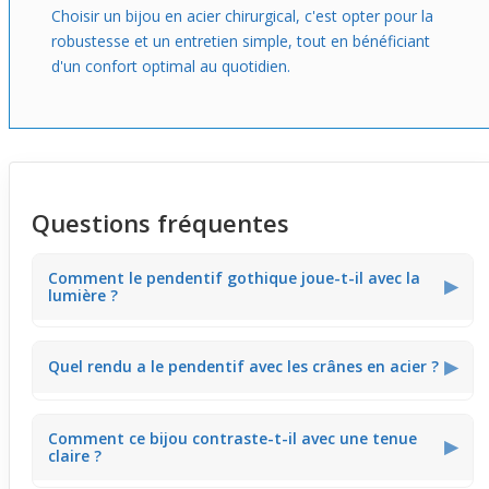
Choisir un bijou en acier chirurgical, c'est opter pour la
robustesse et un entretien simple, tout en bénéficiant
d'un confort optimal au quotidien.
Questions fréquentes
Comment le pendentif gothique joue-t-il avec la
▶
lumière ?
L'œil bleu du pendentif capte la lumière naturelle et
▶
Quel rendu a le pendentif avec les crânes en acier ?
intérieure pour offrir un éclat vif, tandis que les griffes en
acier apportent un contraste métallisé sombre. Ce jeu
crée un effet frappant qui attire le regard quand tu
portes un t-shirt noir en soirée.
Les petits crânes en acier chirurgical ont une finition
Comment ce bijou contraste-t-il avec une tenue
brillante qui ressort bien sur la peau claire. Associé à une
▶
claire ?
chemise col ouvert, ils donnent une allure audacieuse
parfaite pour une sortie entre amis.