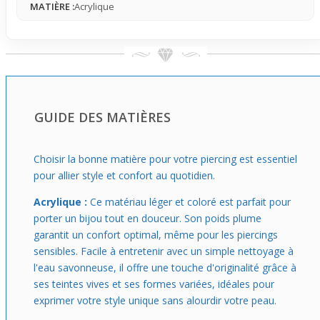
lobe de manière excessive.
MATIÈRE :
Acrylique
Idéal si tu souhaites apporter une note décalée à ton
style tout en conservant une certaine sobriété, ce
plug
s’intègre facilement à un look casual ou streetwear.
Confortable et pratique, il se dévisse pour être enfilé
aisément. Rappel important : ce produit est vendu à
l’unité, parfait pour remplacer un bijou ou tester un
GUIDE DES MATIÈRES
nouveau style sans engagement lourd.
Choisir la bonne matière pour votre piercing est essentiel
pour allier style et confort au quotidien.
Acrylique :
Ce matériau léger et coloré est parfait pour
porter un bijou tout en douceur. Son poids plume
garantit un confort optimal, même pour les piercings
sensibles. Facile à entretenir avec un simple nettoyage à
l'eau savonneuse, il offre une touche d'originalité grâce à
ses teintes vives et ses formes variées, idéales pour
exprimer votre style unique sans alourdir votre peau.