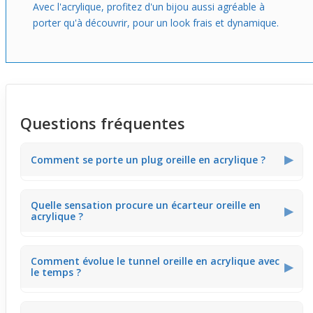
Avec l'acrylique, profitez d'un bijou aussi agréable à
porter qu'à découvrir, pour un look frais et dynamique.
Questions fréquentes
▶
Comment se porte un plug oreille en acrylique ?
Le plug en acrylique se dévisse, ce qui facilite sa mise en
Quelle sensation procure un écarteur oreille en
place dans le lobe. Sa taille modérée offre un port
▶
acrylique ?
confortable et un rendu visuel discret malgré ses
couleurs vives.
L'acrylique assure une sensation légère et agréable,
Comment évolue le tunnel oreille en acrylique avec
limitant les irritations pour un port prolongé dans le
▶
le temps ?
temps, tout en conservant un aspect lisse et
confortable.
Ce matériau garde sa forme et sa couleur sans se