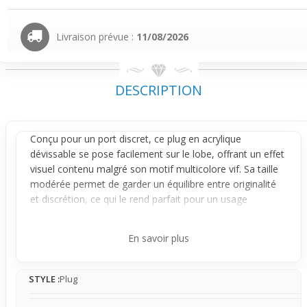
Livraison prévue :
11/08/2026
DESCRIPTION
Conçu pour un port discret, ce
plug
en acrylique
dévissable se pose facilement sur le
lobe
, offrant un effet
visuel contenu malgré son motif multicolore vif. Sa taille
modérée permet de garder un équilibre entre originalité
et discrétion, ce qui le rend parfait pour un usage
quotidien sans attirer trop les regards.
Le design met en avant un crâne multicolore dynamique,
En savoir plus
mariant des teintes bleu clair, vert jeune et rouge sur
fond noir. Cette combinaison donne une petite touche
STYLE :
Plug
colorée qui ressort tout en restant subtile de face et de
profil, grâce à un diamètre adapté qui ne dépasse pas le