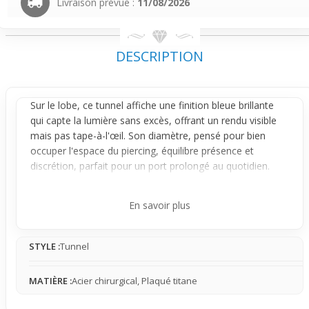
Livraison prévue :
11/08/2026
DESCRIPTION
Sur le
lobe
, ce tunnel affiche une finition bleue brillante
qui capte la lumière sans excès, offrant un rendu visible
mais pas tape-à-l'œil. Son diamètre, pensé pour bien
occuper l'espace du
piercing
, équilibre présence et
discrétion, parfait pour un port prolongé au quotidien.
Le design dévissable simplifie grandement la pose et le
retrait, un vrai plus pour ceux qui veulent changer de style
En savoir plus
sans douleur ni contrainte. Sa structure en acier plaqué
titane
assure solidité et confort, limitant les irritations,
STYLE :
Tunnel
même en port prolongé.
Idéal si tu cherches à apporter une subtile touche de
MATIÈRE :
Acier chirurgical, Plaqué titane
couleur à ton look sans sacrifier le confort, ce tunnel
s’adapte à un usage régulier et facile. Vendu à l’unité, il se