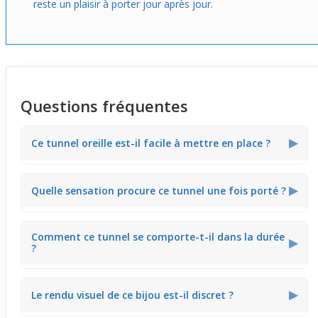
reste un plaisir à porter jour après jour.
Questions fréquentes
▶
Ce tunnel oreille est-il facile à mettre en place ?
Oui, grâce à son design dévissable, ce tunnel se pose et
▶
Quelle sensation procure ce tunnel une fois porté ?
s'enlève aisément, facilitant les changements fréquents
sans effort.
Sa finition en acier plaqué titane offre un contact doux et
Comment ce tunnel se comporte-t-il dans la durée
confortable, limitant toute gêne même lors d'un port
▶
?
prolongé.
L’acier plaqué titane garantit une bonne solidité et
▶
Le rendu visuel de ce bijou est-il discret ?
résistance à l'usure quotidienne, tout en conservant son
apparence.