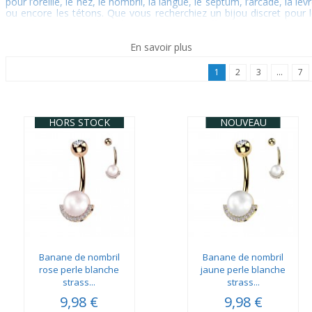
pour l’oreille, le nez, le nombril, la langue, le septum, l’arcade, la lèv
ou encore les tétons. Que vous recherchiez un bijou discret pour 
quotidien ou une pièce plus originale pour affirmer votre style, n
nouveautés sont l’endroit idéal pour trouver votre prochain coup 
cœur...
En savoir plus
1
2
3
...
7
HORS STOCK
NOUVEAU
Banane de nombril
Banane de nombril
rose perle blanche
jaune perle blanche
strass...
strass...
9,98 €
9,98 €