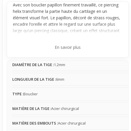
Avec son bouclier papillon finement travaillé, ce piercing
helix transforme la partie haute du cartilage en un
élément visuel fort. Le papillon, décoré de strass rouges,
encadre l’
oreille
et attire le regard sur une surface plus
large qu’un piercing classique, créant un effet structurant
élégant et coloré.
Monté sur une base stable type barbell en acier
En savoir plus
chirurgical, il reste bien en place contre l’oreille. La taille
raisonnable du bouclier limite les mouvements, bien qu’il
DIAMÈTRE DE LA TIGE :
1.2mm
puisse légèrement interagir avec les cheveux ou
vêtements. La sensation de présence est perceptible au
début, mais avec l’habitude, il devient plus naturel à porter
LONGUEUR DE LA TIGE :
6mm
malgré la rigidité du cartilage.
Destiné à celles et ceux qui recherchent un look affirmé
TYPE :
Bouclier
pour un usage occasionnel, ce bijoux permet d’aller bien
au-delà du simple helix. Son style travaillé et sa visibilité
MATIÈRE DE LA TIGE :
Acier chirurgical
particulière offrent une belle alternative pour structurer
l’oreille et se combiner avec d’autres
piercings
lors
MATIÈRE DES EMBOUTS :
Acier chirurgical
d’événements ou sorties où l’on souhaite marquer son