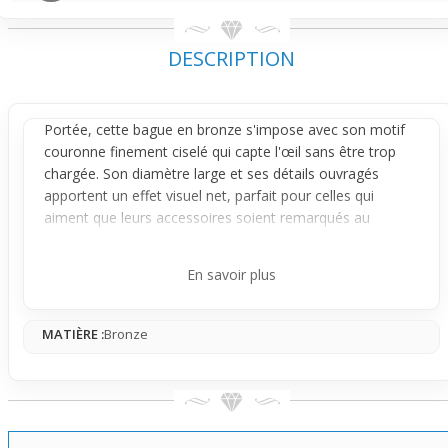
DESCRIPTION
Portée, cette
bague
en bronze s'impose avec son motif
couronne finement ciselé qui capte l'œil sans être trop
chargée. Son diamètre large et ses détails ouvragés
apportent un effet visuel net, parfait pour celles qui
aiment que leurs accessoires soient remarqués au
quotidien. Elle reste agréable à porter grâce à sa forme
intérieure lisse, idéale pour un usage régulier sans gêne.
En savoir plus
Le design s'inspire d'une couronne stylisée, avec une
structure ajourée qui apporte légèreté visuelle malgré son
MATIÈRE :
Bronze
apparence robuste. La finition bronze, chaude et
lumineuse, accentue ce côté premium tout en restant
accessible. La bague joue entre densité et finesse dans
ses détails, donnant un bel équilibre entre un bijou voyant
et un bijou travaillé.