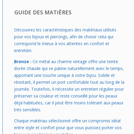
Si tu cherches ta première bague qui sort un peu de
l'ordinaire sans aller dans l'excès, cette pièce est parfaite.
GUIDE DES MATIÈRES
Elle s'imagine facilement en accompagnement d'une
tenue casual ou plus habillée, en journée comme en
soirée. Facile à enfiler et à associer, elle encourage à oser
Découvrez les caractéristiques des matériaux utilisés
une touche marquante avec confort. En plus, en cas de
pour vos bijoux et piercings, afin de choisir celui qui
doute sur la taille, l'échange est pris en charge, idéal pour
correspond le mieux à vos attentes en confort et
te lancer sereinement.
entretien.
Bronze :
Ce métal au charme vintage offre une teinte
dorée chaude qui se patine naturellement avec le temps,
apportant une touche unique à votre bijou. Solide et
résistant, il permet un port confortable tout au long de la
journée. Toutefois, il nécessite un entretien régulier pour
préserver sa couleur et reste conseillé pour les peaux
déjà habituées, car il peut être moins tolérant aux peaux
très sensibles.
Chaque matériau sélectionné offre un compromis idéal
entre style et confort pour que vous puissiez porter vos