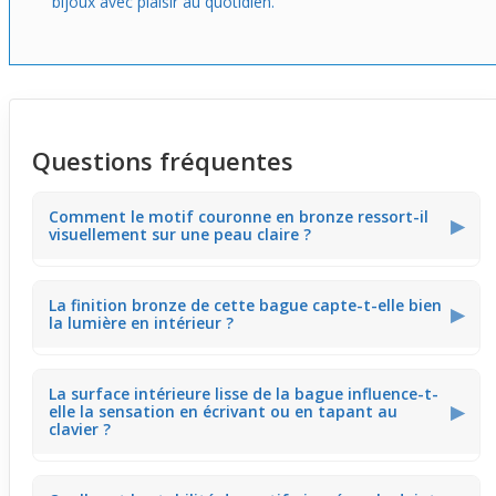
bijoux avec plaisir au quotidien.
Questions fréquentes
Comment le motif couronne en bronze ressort-il
▶
visuellement sur une peau claire ?
Le bronze chaud crée un contraste lumineux contre une
La finition bronze de cette bague capte-t-elle bien
peau claire, mettant en valeur les détails ciselés du motif
▶
la lumière en intérieur ?
couronne. Sous une lumière naturelle, les reflets dorés
accentuent l’effet élégant et bien marqué du design.
La finition bronze offre un éclat doux qui réagit
La surface intérieure lisse de la bague influence-t-
subtilement aux éclairages intérieurs, donnant un reflet
▶
elle la sensation en écrivant ou en tapant au
chaud sans éblouir. Ce rendu élégant reste visible même
clavier ?
lors d’une réunion en lumière artificielle.
La forme intérieure lisse limite les points de frottement,