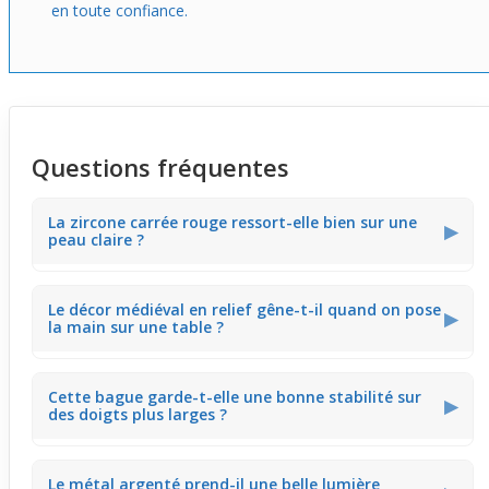
en toute confiance.
Questions fréquentes
La zircone carrée rouge ressort-elle bien sur une
▶
peau claire ?
La zircone rouge intense contraste vivement avec l'acier
Le décor médiéval en relief gêne-t-il quand on pose
chirurgical argenté, ce qui rend la pierre particulièrement
▶
la main sur une table ?
éclatante sur une peau claire, même sous une lumière
intérieure comme en réunion.
Les motifs ajourés en relief sont saillants mais
Cette bague garde-t-elle une bonne stabilité sur
suffisamment travaillés pour ne pas gêner lorsqu'on
▶
des doigts plus larges ?
pose la main sur une surface plane comme un bureau en
tapant au clavier.
Grâce à son design massif et la structure bien conçue en
Le métal argenté prend-il une belle lumière
acier chirurgical, la bague s'adapte bien aux doigts plus