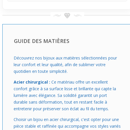
Si tu veux un accessoire qui ajoute une touche
authentique à tes tenues, cette bague est une belle
option. Elle accompagne facilement un style audacieux et
te permet de te démarquer sans effort. À porter tous les
jours ou pour une occasion, elle apporte une vraie
personnalité à ta main sans sacrifier le confort au
GUIDE DES MATIÈRES
quotidien.
Découvrez nos bijoux aux matières sélectionnées pour
leur confort et leur qualité, afin de sublimer votre
quotidien en toute simplicité.
Acier chirurgical :
Ce matériau offre un excellent
confort grâce à sa surface lisse et brillante qui capte la
lumière avec élégance. Sa solidité garantit un port
durable sans déformation, tout en restant facile à
entretenir pour préserver son éclat au fil du temps.
Choisir un bijou en acier chirurgical, c'est opter pour une
pièce stable et raffinée qui accompagne vos styles variés