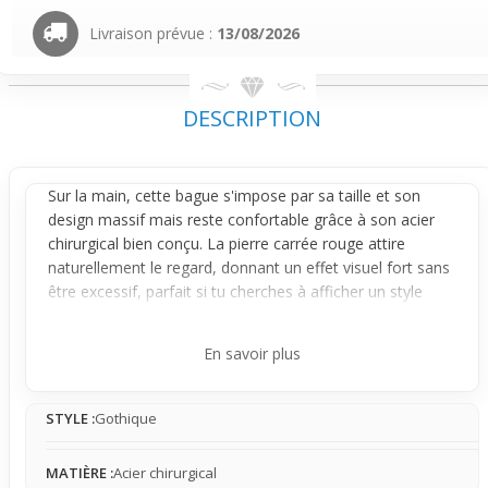
Livraison prévue :
13/08/2026
DESCRIPTION
Sur la main, cette
bague
s'impose par sa taille et son
design massif mais reste confortable grâce à son acier
chirurgical bien conçu. La pierre carrée rouge attire
naturellement le regard, donnant un effet visuel fort sans
être excessif, parfait si tu cherches à afficher un style
gothique avec caractère chaque jour.
Son design s'inspire du style médiéval avec un travail de
En savoir plus
motifs ajourés qui encadrent la zircone rouge éclatante.
Ce contraste entre la brillance argentée de l'acier et la
STYLE :
Gothique
pierre intense crée un rendu à la fois brut et travaillé,
donnant à cette bague un aspect affirmé qui ne fait pas
dans la discrétion.
MATIÈRE :
Acier chirurgical