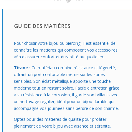
convient particulièrement à ceux qui veulent un
accessoire discret mais contemporain. Elle se glisse sans
gênes sur le doigt, idéale pour une présence quotidienne
sans contrainte. C’est un bon choix si tu cherches un bijou
GUIDE DES MATIÈRES
qui mise sur la simplicité avec une petite touche
d’originalité pour ne jamais être banal.
Pour choisir votre bijou ou piercing, il est essentiel de
connaître les matières qui composent vos accessoires
afin d'assurer confort et durabilité au quotidien.
Titane :
Ce matériau combine résistance et légèreté,
offrant un port confortable même sur les zones
sensibles. Son éclat métallique apporte une touche
moderne tout en restant sobre. Facile d'entretien grâce
à sa résistance à la corrosion, il garde son brillant avec
un nettoyage régulier, idéal pour un bijou durable qui
accompagne vos journées sans perdre de son charme.
Optez pour des matières de qualité pour profiter
pleinement de votre bijou avec aisance et sérénité.