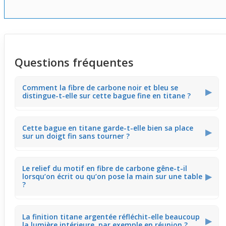
Questions fréquentes
Comment la fibre de carbone noir et bleu se
▶
distingue-t-elle sur cette bague fine en titane ?
La bande centrale en fibre de carbone noir et bleu capte
Cette bague en titane garde-t-elle bien sa place
subtilement la lumière, créant un léger reflet bleu qui
▶
sur un doigt fin sans tourner ?
contraste avec la base argentée. Ce détail apporte une
touche moderne visible quand vous bougez la main,
comme lors d’une réunion ou en tenant un verre.
Grâce à sa finition lisse et son profil fin, la bague reste
Le relief du motif en fibre de carbone gêne-t-il
stable sur un doigt fin sans glisser facilement. Vous
▶
lorsqu’on écrit ou qu’on pose la main sur une table
pouvez la porter même en tapant sur un clavier ou en
?
utilisant un téléphone sans qu’elle se déplace.
Le motif en fibre de carbone est intégré à plat dans la
La finition titane argentée réfléchit-elle beaucoup
bague, ce qui évite toute gêne au contact. Cette sobriété
▶
la lumière intérieure, par exemple en réunion ?