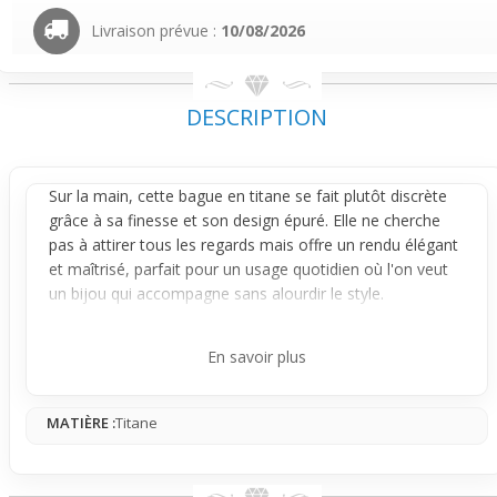
Livraison prévue :
10/08/2026
DESCRIPTION
Sur la main, cette
bague
en titane se fait plutôt discrète
grâce à sa finesse et son design épuré. Elle ne cherche
pas à attirer tous les regards mais offre un rendu élégant
et maîtrisé, parfait pour un usage quotidien où l'on veut
un bijou qui accompagne sans alourdir le style.
Le design intègre une bande centrale en fibre de carbone
noir et bleu qui apporte une petite note moderne et
En savoir plus
technique, sans en faire trop. Son aspect argenté diffuse
une lumière douce, tandis que la fibre de carbone ajoute
MATIÈRE :
Titane
une variation visuelle intéressante et subtile, parfaite pour
ceux qui aiment les détails bien pensés mais pas criards.
Facile à porter avec toutes tes tenues, cette bague