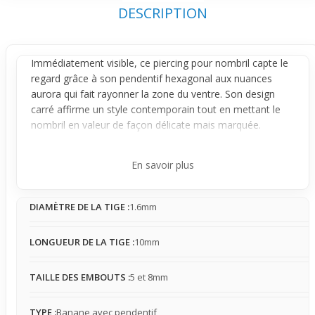
DESCRIPTION
Immédiatement visible, ce
piercing
pour
nombril
capte le
regard grâce à son
pendentif
hexagonal aux nuances
aurora qui fait rayonner la zone du ventre. Son design
carré affirme un style contemporain tout en mettant le
nombril en valeur de façon délicate mais marquée.
Conçu pour être stable une fois en place, il offre une
présence légère à modérée, pouvant se faire oublier au
En savoir plus
quotidien. Le contact avec les vêtements reste naturel, et
sa taille permet une interaction discrète sans gêne
DIAMÈTRE DE LA TIGE :
1.6mm
notable, parfait pour un usage régulier.
Idéal pour accompagner un look affirmé durant l'été,
LONGUEUR DE LA TIGE :
10mm
notamment avec des tenues courtes ou de plage, ce
bijou apporte une touche visuelle qui complète et illumine
le style. Il s’adresse à celles qui souhaitent un effet visuel
TAILLE DES EMBOUTS :
5 et 8mm
saisissant tout en valorisant élégamment leur ventre.
TYPE :
Banane avec pendentif