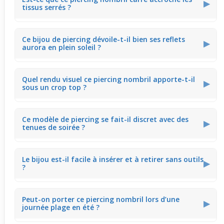
▶
tissus serrés ?
Le pendentif hexagonal a une taille contenue, ce qui
Ce bijou de piercing dévoile-t-il bien ses reflets
limite les risques d'accroche avec des vêtements comme
▶
aurora en plein soleil ?
les jeans ou tops moulants. Cela permet de le porter
facilement sans devoir adapter sa garde-robe.
Oui, le pendentif hexagonal capte la lumière du soleil
Quel rendu visuel ce piercing nombril apporte-t-il
pour faire ressortir ses nuances aurora. Cela donne un
▶
sous un crop top ?
éclat subtil qui illumine la zone du ventre, parfait pour
l’été.
Son design carré et ses reflets colorés rehaussent
Ce modèle de piercing se fait-il discret avec des
élégamment le ventre visible sous un crop top, offrant
▶
tenues de soirée ?
un style moderne qui attire le regard sans en faire trop.
Le pendentif apporte une touche lumineuse tout en
Le bijou est-il facile à insérer et à retirer sans outils
restant sobre grâce à sa forme géométrique. Il complète
▶
?
bien des tenues habillées sans dominer l’ensemble.
Oui, le piercing est conçu pour une mise en place simple
Peut-on porter ce piercing nombril lors d’une
grâce à sa forme et taille adaptées. Cela facilite son
▶
journée plage en été ?
utilisation au quotidien sans manipulation compliquée.