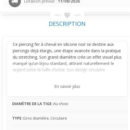
Livraison prévue :
11/08/2026
DESCRIPTION
Ce
piercing fer à cheval
en silicone noir se destine aux
piercings
déjà élargis, une étape avancée dans la pratique
du stretching. Son grand
diamètre
crée un effet visuel plus
marqué qu’un bijou standard, attirant naturellement le
regard selon la taille choisie. Son design circulaire
moderne apporte un style décontracté et affirmé, parfait
pour un premier achat dans cette catégorie.
En savoir plus
Fabriqué entièrement en silicone souple, ce bijou offre
une flexibilité optimale qui garantit un confort au
DIAMÈTRE DE LA TIGE :
Au choix
quotidien, même avec un diamètre important. Les
embouts intégrés assurent une stabilité efficace,
réduisant les mouvements inconfortables et limitant les
TYPE :
Gros diamètre, Circulaire
interactions gênantes avec les vêtements. Sa présence
est bien perceptible, mais avec le temps, elle peut se faire