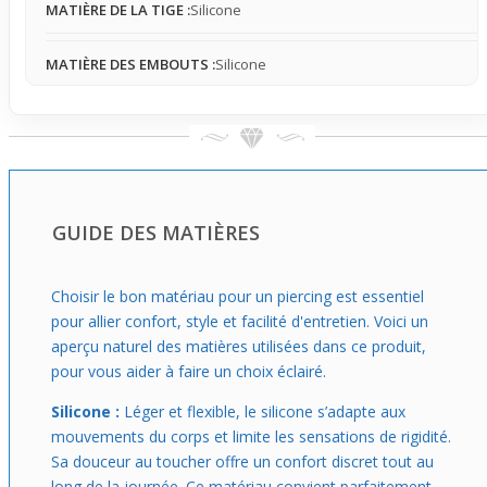
MATIÈRE DE LA TIGE :
Silicone
plus discrète, selon votre adaptation au diamètre choisi.
Idéal pour un utilisateur en phase de progression dans le
MATIÈRE DES EMBOUTS :
Silicone
stretching, ce piercing représente un passage naturel vers
un style plus affirmé sans sacrifier la praticité. Que ce soit
pour un usage quotidien ou pour affirmer un look
spécifique, ce bijou souple s’adapte aux besoins de
chacun, offrant un bon compromis entre engagement et
confort dès le premier achat gros diamètre.
GUIDE DES MATIÈRES
Choisir le bon matériau pour un piercing est essentiel
pour allier confort, style et facilité d'entretien. Voici un
aperçu naturel des matières utilisées dans ce produit,
pour vous aider à faire un choix éclairé.
Silicone :
Léger et flexible, le silicone s’adapte aux
mouvements du corps et limite les sensations de rigidité.
Sa douceur au toucher offre un confort discret tout au
long de la journée. Ce matériau convient parfaitement