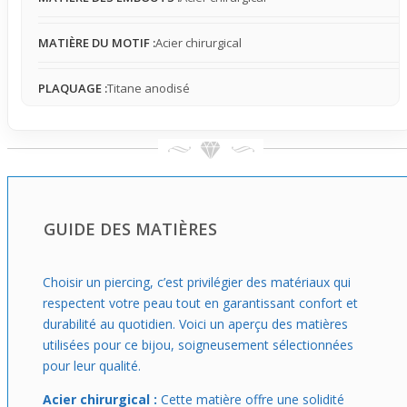
transformant un piercing classique en une pièce avec plus
de caractère et un rendu travaillé. C’est un choix pertinent
MATIÈRE DU MOTIF :
Acier chirurgical
pour affirmer son style avec un accessoire visible et
structurant, qui complète élégamment n’importe quelle
tenue.
PLAQUAGE :
Titane anodisé
GUIDE DES MATIÈRES
Choisir un piercing, c’est privilégier des matériaux qui
respectent votre peau tout en garantissant confort et
durabilité au quotidien. Voici un aperçu des matières
utilisées pour ce bijou, soigneusement sélectionnées
pour leur qualité.
Acier chirurgical :
Cette matière offre une solidité