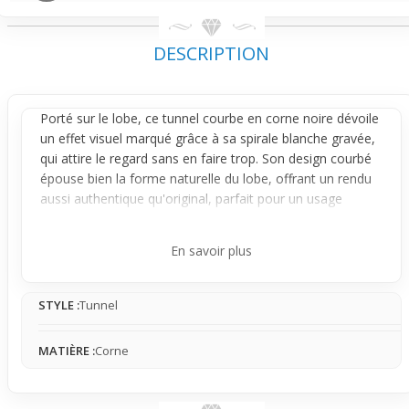
DESCRIPTION
Porté sur le
lobe
, ce tunnel courbe en corne noire dévoile
un effet visuel marqué grâce à sa
spirale
blanche gravée,
qui attire le regard sans en faire trop. Son design courbé
épouse bien la forme naturelle du lobe, offrant un rendu
aussi authentique qu'original, parfait pour un usage
occasionnel où tu veux apporter une touche ethnique
avec simplicité.
En savoir plus
Le design du tunnel mise sur la praticité : son diamètre
central correspond à celui indiqué, avec des bords
STYLE :
Tunnel
légèrement plus larges qui assurent un passage doux et
un maintien confortable, même lors d’un port prolongé
occasionnel. La combinaison du noir mat et du motif
MATIÈRE :
Corne
tribal en spirale claire crée un contraste subtil, qui
s’intègre facilement dans un style casual ou plus affirmé.