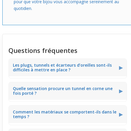
pour que votre bijou vous accompagne sereinement au
quotidien.
Questions fréquentes
Les plugs, tunnels et écarteurs d’oreilles sont-ils
▶
difficiles à mettre en place ?
La facilité de mise en place dépend de la forme : les
Quelle sensation procure un tunnel en corne une
modèles courbés, comme le tunnel en corne, épousent
▶
fois porté ?
naturellement la forme du lobe pour un positionnement
fluide.
La corne offre une sensation légère et confortable, avec
Comment les matériaux se comportent-ils dans le
un contact doux au toucher qui s’adapte bien au lobe
▶
temps ?
sans sensation d’irritation.