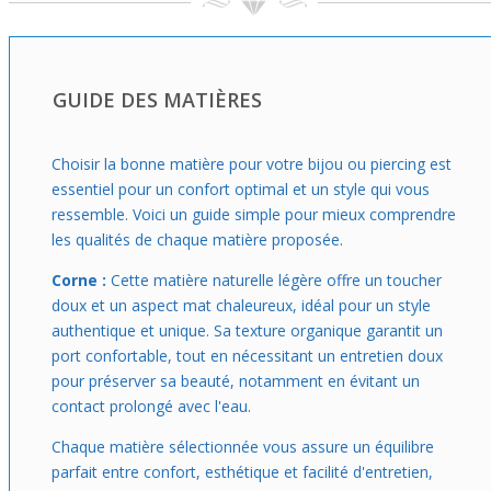
Idéal si tu as un lobe bien cicatrisé et que tu cherches un
bijou facile à porter, ce tunnel s’adapte à ceux qui
préfèrent un look naturel avec une touche d’originalité
discrète. Vendu à l’unité, il se glisse sans effort dans ta
GUIDE DES MATIÈRES
routine, parfait pour donner une petite note tribale à tes
tenues du quotidien ou pour mettre en valeur ton ear
game lors d’occasions spéciales.
Choisir la bonne matière pour votre bijou ou piercing est
essentiel pour un confort optimal et un style qui vous
ressemble. Voici un guide simple pour mieux comprendre
les qualités de chaque matière proposée.
Corne :
Cette matière naturelle légère offre un toucher
doux et un aspect mat chaleureux, idéal pour un style
authentique et unique. Sa texture organique garantit un
port confortable, tout en nécessitant un entretien doux
pour préserver sa beauté, notamment en évitant un
contact prolongé avec l'eau.
Chaque matière sélectionnée vous assure un équilibre
parfait entre confort, esthétique et facilité d'entretien,