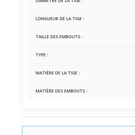
DIAMÈTRE DE LA TIGE :
accessoire qui affirme votre personnalité tout en r
LONGUEUR DE LA TIGE :
TAILLE DES EMBOUTS :
TYPE :
MATIÈRE DE LA TIGE :
MATIÈRE DES EMBOUTS :