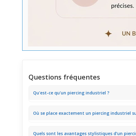
Questions fréquentes
Qu'est-ce qu'un piercing industriel ?
Un piercing industriel est un bijou unique qui relie de
Où se place exactement un piercing industriel sur 
industrielle. Cette configuration particulière crée une
pour ceux qui veulent un style à la fois audacieux et d
Le piercing industriel traverse deux points précis du ca
Quels sont les avantages stylistiques d’un pierci
industrielle relie ces deux zones, créant un effet lin