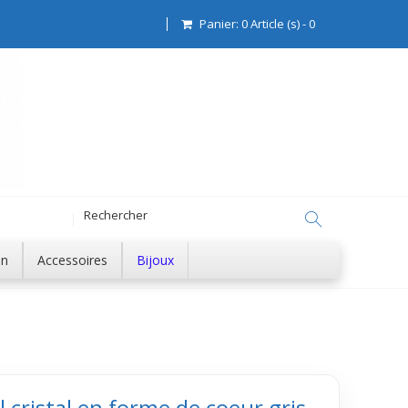
Panier:
0
Article (s)
-
0
on
Accessoires
Bijoux
l cristal en forme de coeur gris