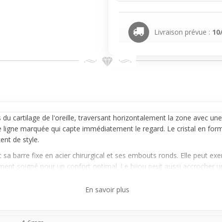
Livraison prévue :
10
du cartilage de l'
oreille
, traversant horizontalement la zone avec une 
une ligne marquée qui capte immédiatement le regard. Le cristal en fo
ent de style.
 sa barre fixe en acier chirurgical et ses embouts ronds. Elle peut exe
nement soigné pour un confort optimal. Le bijou peut aussi accrocher
Sa présence est plus marquée qu’un petit piercing classique, mais elle 
En savoir plus
riel
apporte une touche affirmée, parfaite pour compléter une tenue d
a pièce centrale du style grâce à sa structure visible et son côté graphi