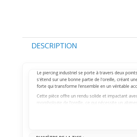
DESCRIPTION
Le
piercing
industriel se porte à travers deux points 
s'étend sur une bonne partie de l'oreille, créant 
forte qui transforme l’ensemble en un véritable acc
Cette pièce offre un rendu solide et impactant avec
morphologie de l’oreille, ce qui nécessite un alig
vêtements, ce qui est une contrainte à considérer. 
convient bien à votre morphologie.
Idéal pour un usage occasionnel, ce
piercing indust
réellement le profil de l’oreille, devenant souvent l