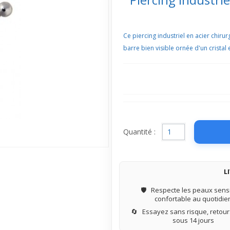
Ce piercing industriel en acier chirur
barre bien visible ornée d'un crista
Quantité :
L
🛡️
Respecte les peaux sensi
confortable au quotidie
🔄
Essayez sans risque, retours
sous 14 jours