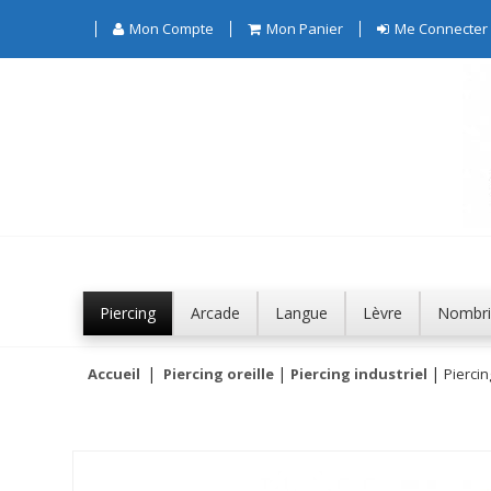
Mon Compte
Mon Panier
Me Connecter
Piercing
Arcade
Langue
Lèvre
Nombri
Accueil
Piercing oreille
Piercing industriel
Piercin