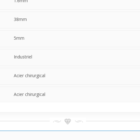
1.6mm
estant identifiable et facile à porter quand on maîtrise bien son ajust
38mm
5mm
Industriel
Acier chirurgical
Acier chirurgical