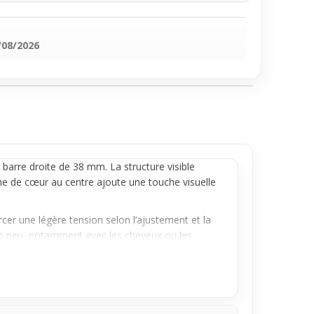
/08/2026
barre droite de 38 mm. La structure visible
rme de cœur au centre ajoute une touche visuelle
rcer une légère tension selon l’ajustement et la
 un peu, notamment avec les cheveux ou les
peut devenir plus discrète avec le temps si elle
écontractée ou un look urbain. Il change
que. Choisir ce bijou, c’est opter pour un