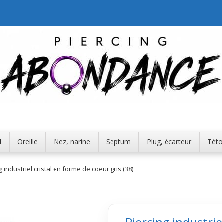
l
Oreille
Nez, narine
Septum
Plug, écarteur
Tét
g industriel cristal en forme de coeur gris (38)
Piercing industrie