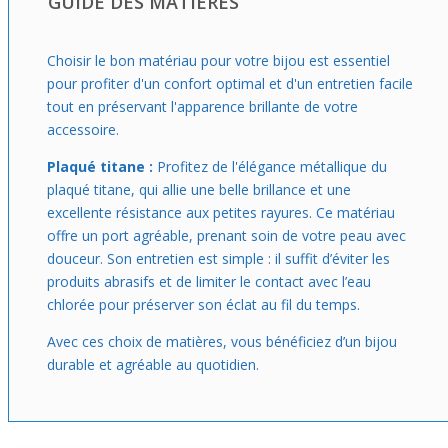
GUIDE DES MATIÈRES
d’exprimer ta personnalité. Idéal pour un premier achat, il
offre un style affirmé sans être exubérant. N’oublie pas
que la chaîne n’est pas incluse afin que tu puisses choisir
Choisir le bon matériau pour votre bijou est essentiel
celle qui te correspond le mieux et créer un look
pour profiter d'un confort optimal et d'un entretien facile
parfaitement adapté à ton quotidien.
tout en préservant l'apparence brillante de votre
accessoire.
Plaqué titane :
Profitez de l'élégance métallique du
plaqué titane, qui allie une belle brillance et une
excellente résistance aux petites rayures. Ce matériau
offre un port agréable, prenant soin de votre peau avec
douceur. Son entretien est simple : il suffit d’éviter les
produits abrasifs et de limiter le contact avec l’eau
chlorée pour préserver son éclat au fil du temps.
Avec ces choix de matières, vous bénéficiez d’un bijou
durable et agréable au quotidien.