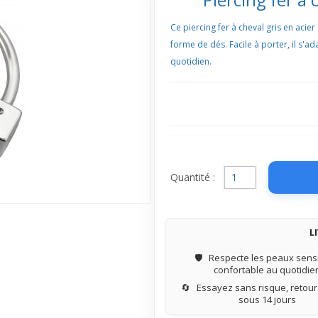
Ce piercing fer à cheval gris en acie
forme de dés. Facile à porter, il s'a
quotidien.
Quantité :
L
🛡️
Respecte les peaux sensi
confortable au quotidie
🔄
Essayez sans risque, retours
sous 14 jours