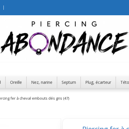
l
Oreille
Nez, narine
Septum
Plug, écarteur
Tét
ercing fer à cheval embouts dés gris (47)
Piercing fer à