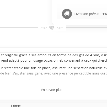
Livraison prévue :
11
et originale grâce à ses embouts en forme de dés gris de 4 mm, visib
le rend adapté pour un usage occasionnel, convenant à ceux qui cherch
ur rester stable une fois en place, assurant une sensation naturelle av
bien s'ajuster sans gêne, avec une présence perceptible mais qui peut
piercing fer à cheval
est parfait pour ceux qui veulent changer d’appa
soit pour une sortie ou un moment spécial, il ajoute un détail esthéti
En savoir plus
1.6mm