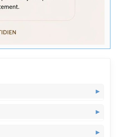
▶
n subtil détail original pour un style à la fois
▶
isation le rend pratique pour changer rapidement de
▶