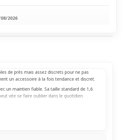
/08/2026
les de près mais assez discrets pour ne pas
ent un accessoire à la fois tendance et discret.
ec un maintien fiable. Sa taille standard de 1,6
 vite se faire oublier dans le quotidien.
rence occasionnellement, apportant une pointe
que simple et efficace qui complète une tenue