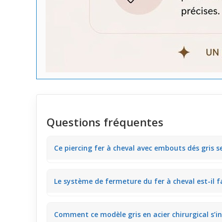
Questions fréquentes
Ce piercing fer à cheval avec embouts dés gris
Ce bijou a des embouts en forme de dés gris de 4 mm q
Le système de fermeture du fer à cheval est-il f
visible et discret au quotidien.
Ce piercing fer à cheval utilise un système simple qu
Comment ce modèle gris en acier chirurgical s’in
look selon l’occasion.