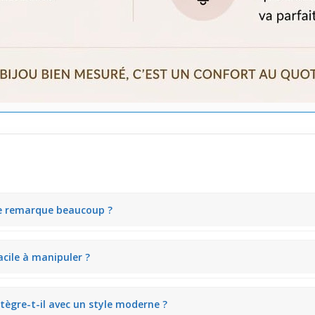
 se remarque beaucoup ?
ui captent l’attention de près sans attirer trop le regard. Il apporte u
acile à manipuler ?
i permet de mettre et retirer facilement le bijou. Cette facilité d’util
tègre-t-il avec un style moderne ?