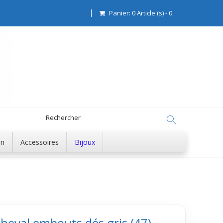
Panier:
0
Article (s)
-
0
on
Accessoires
Bijoux
 cheval embouts dés gris (47)