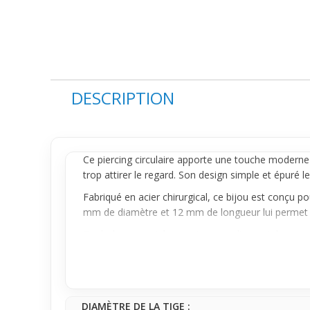
DESCRIPTION
Ce
piercing
circulaire apporte une touche moderne 
trop attirer le regard. Son design simple et épuré 
Fabriqué en acier chirurgical, ce bijou est conçu po
mm de diamètre et 12 mm de longueur lui permet de 
Facile à porter et à associer avec divers styles, ce
d'originalité sans compliquer leur routine. Que ce 
avec justesse.
DIAMÈTRE DE LA TIGE :