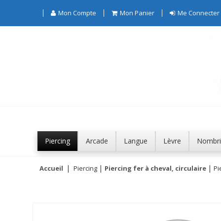
Mon Compte
Mon Panier
Me Connecter
Piercing
Arcade
Langue
Lèvre
Nombri
Accueil
Piercing
Piercing fer à cheval, circulaire
Pi