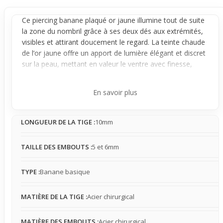
Ce
piercing banane
plaqué or jaune illumine tout de suite
la zone du
nombril
grâce à ses deux dés aux extrémités,
visibles et attirant doucement le regard. La teinte chaude
de l’or jaune offre un apport de lumière élégant et discret
sur la peau, mettant en valeur le ventre avec finesse,
particulièrement apprécié l’été ou sous des tenues
courtes.
En savoir plus
Fabriqué en acier chirurgical, ce bijou est adapté aux
peaux sensibles, limitant les risques d'irritation. Sa taille et
LONGUEUR DE LA TIGE :
10mm
sa forme assurent une stabilité confortable une fois en
place, avec une présence légère à modérée : il se fait
presque oublier mais reste perceptible, notamment au
TAILLE DES EMBOUTS :
5 et 6mm
contact des vêtements ajustés.
Idéal pour celles qui cherchent à compléter leur style avec
TYPE :
Banane basique
une touche lumineuse sans excès, ce piercing est parfait
pour la saison chaude, la plage ou les looks casual. Il
MATIÈRE DE LA TIGE :
Acier chirurgical
sublime la silhouette en douceur, pour un ventre mis en
valeur avec naturel sans gêne, même pour les peaux
MATIÈRE DES EMBOUTS :
Acier chirurgical