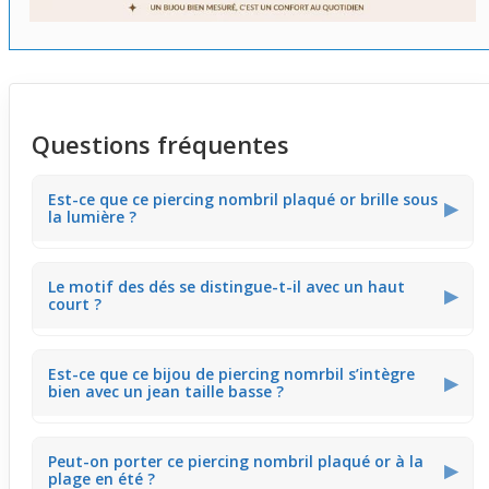
Questions fréquentes
Est-ce que ce piercing nombril plaqué or brille sous
▶
la lumière ?
Ce piercing banane affiche deux dés lumineux en plaqué
Le motif des dés se distingue-t-il avec un haut
or jaune qui captent bien la lumière. Il crée un éclat
▶
court ?
subtil, parfait pour attirer le regard délicatement au
niveau du nombril, notamment en journée en extérieur.
Oui, les dés aux extrémités se remarquent à travers un
Est-ce que ce bijou de piercing nomrbil s’intègre
haut court, apportant une touche lumineuse élégante.
▶
bien avec un jean taille basse ?
Cela valorise le ventre sans imposer un style trop chargé
pendant les journées chaudes.
La courbure de cette banane permet une bonne
Peut-on porter ce piercing nombril plaqué or à la
adaptation aux mouvements et à une taille basse. Le
▶
plage en été ?
contact léger avec la ceinture est possible mais les dés