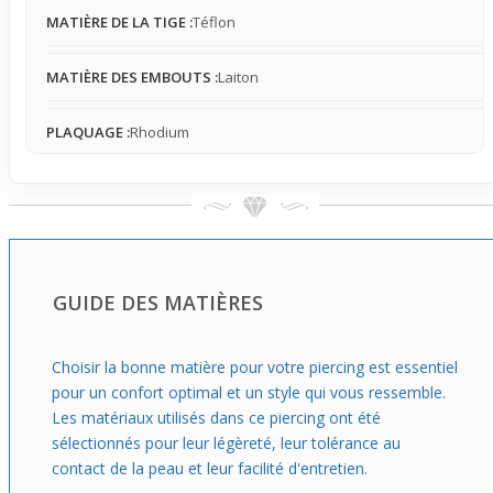
labret
combine originalité et praticité. Il s’intègre
MATIÈRE DE LA TIGE :
Téflon
facilement aux looks du quotidien ou lors d’événements
spécifiques sans surcharger la silhouette. Ce bijou est une
MATIÈRE DES EMBOUTS :
Laiton
bonne option pour celles et ceux qui ont la peau sensible
et souhaitent une alternative légère, discrète et facile à
porter au fil des jours ou pour apporter une touche
PLAQUAGE :
Rhodium
subtile à un style personnel.
GUIDE DES MATIÈRES
Choisir la bonne matière pour votre piercing est essentiel
pour un confort optimal et un style qui vous ressemble.
Les matériaux utilisés dans ce piercing ont été
sélectionnés pour leur légèreté, leur tolérance au
contact de la peau et leur facilité d'entretien.