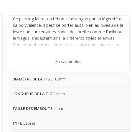
Ce
piercing labret
en téflon se distingue par sa légèreté et
sa polyvalence. Il peut se porter aussi bien au niveau de la
lèvre
que sur certaines zones de l'
oreille
comme l’helix ou
le tragus, s'adaptant ainsi à différents styles et envies.
Son embout serpent orné de cristaux rouges apporte un
léger effet visuel, visible de près sans être trop voyant,
parfait pour ceux qui recherchent une touche stylée mais
En savoir plus
maîtrisée.
La matière téflon est particulièrement adaptée aux peaux
DIAMÈTRE DE LA TIGE :
1.2mm
sensibles car elle diminue les risques d'irritation. La tige
fine permet un contact doux qui, malgré une présence
perceptible, se fait vite oublier dans la journée. À
LONGUEUR DE LA TIGE :
8mm
proximité de la bouche, le bijou reste fixe tout en offrant
un rendu visible qui attire doucement le regard. Sur
TAILLE DES EMBOUTS :
4mm
l’oreille, selon le placement, il est plus discret ou stylé,
idéal pour un port confortable sans gêne.
TYPE :
Labret
Pour une utilisation occasionnelle, ce
piercing
micro