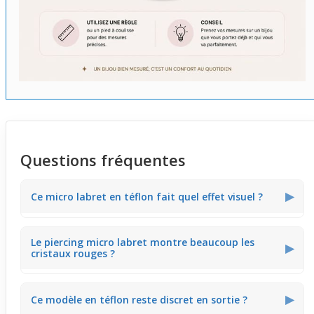
Questions fréquentes
▶
Ce micro labret en téflon fait quel effet visuel ?
Le bijou présente un embout serpent orné de cristaux
Le piercing micro labret montre beaucoup les
rouges qui apportent une touche discrète mais visible.
▶
cristaux rouges ?
Cette finesse permet au piercing d’attirer le regard sans
paraître excessif, parfait pour un style subtil au quotidien.
Les cristaux rouges offrent une brillance légère
▶
Ce modèle en téflon reste discret en sortie ?
perceptible surtout de près. Cela donne un rendu élégant
et concentré sur l’embout, évitant toute surcharge