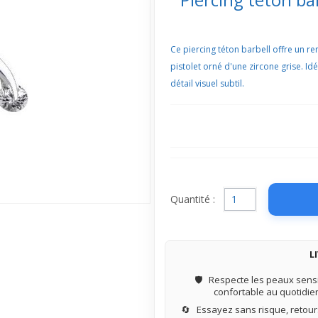
Ce piercing téton barbell offre un r
pistolet orné d'une zircone grise. Id
détail visuel subtil.
Quantité :
L
🛡️
Respecte les peaux sensi
confortable au quotidie
🔄
Essayez sans risque, retours