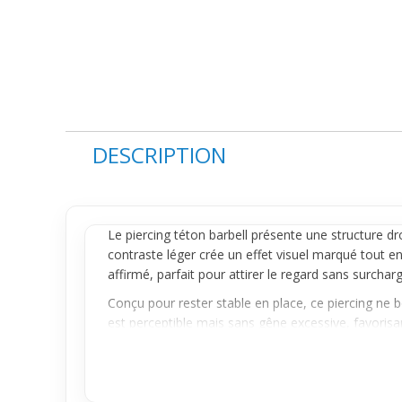
DESCRIPTION
Le
piercing téton
barbell présente une structure dro
contraste léger crée un effet visuel marqué tout e
affirmé, parfait pour attirer le regard sans surcharg
Conçu pour rester stable en place, ce
piercing
ne bo
est perceptible mais sans gêne excessive, favorisan
efficace pour un port durable.
Facile à intégrer dans un style affirmé, ce piercing
idéale pour qui cherche un détail qui marque sans e