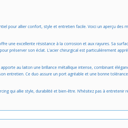
iel pour allier confort, style et entretien facile. Voici un aperçu des 
ffre une excellente résistance à la corrosion et aux rayures. Sa surfa
pour préserver son éclat. L’acier chirurgical est particulièrement appré
pporte au laiton une brillance métallique intense, combinant élégance
t son entretien. Ce duo assure un port agréable et une bonne tolérance 
cing qui allie style, durabilité et bien-être. N’hésitez pas à entreteni