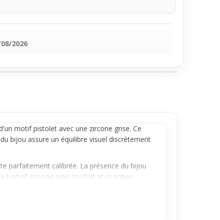
/08/2026
'un motif pistolet avec une zircone grise. Ce
du bijou assure un équilibre visuel discrètement
te parfaitement calibrée. La présence du bijou
Ce
barbell
associe ainsi confort et maintien
tique bien structurée et visuellement claire,
e à porter, avec un rendu soigné qui apporte une