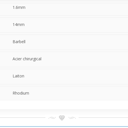
stabilité ni le confort.
1.6mm
14mm
Barbell
Acier chirurgical
Laiton
Rhodium