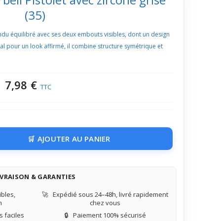
(35)
endu équilibré avec ses deux embouts visibles, dont un design
éal pour un look affirmé, il combine structure symétrique et
7,98 €
TTC
AJOUTER AU PANIER
IVRAISON & GARANTIES
bles,
🚀
Expédié sous 24–48h, livré rapidement
n
chez vous
 faciles
🔒
Paiement 100% sécurisé