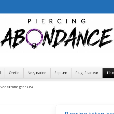
l
Oreille
Nez, narine
Septum
Plug, écarteur
Tét
avec zircone grise (35)
Piercing téton bar