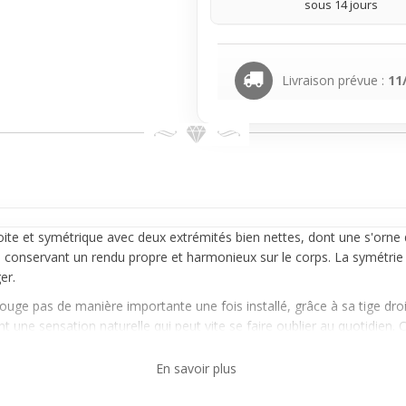
sous 14 jours
Livraison prévue :
11
ite et symétrique avec deux extrémités bien nettes, dont une s'orne d
n conservant un rendu propre et harmonieux sur le corps. La symétrie 
er.
uge pas de manière importante une fois installé, grâce à sa tige droi
t une sensation naturelle qui peut vite se faire oublier au quotidien. 
En savoir plus
 convient autant à un usage quotidien qu'occasionnel. Il offre une esthé
n faire trop. Choisir ce barbell, c'est opter pour un accessoire simpl