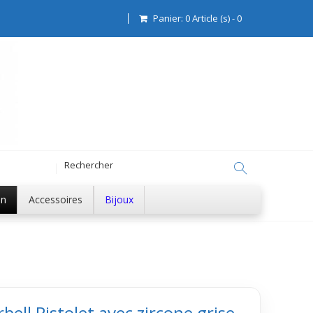
Panier:
0
Article (s)
-
0
on
Accessoires
Bijoux
bell Pistolet avec zircone grise