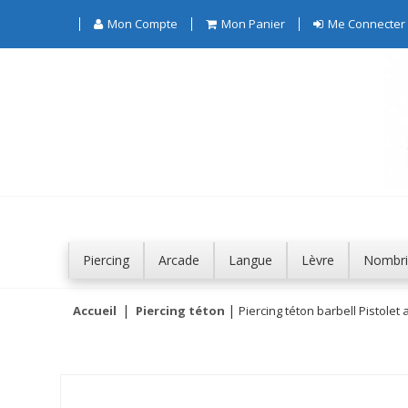
Mon Compte
Mon Panier
Me Connecter
Piercing
Arcade
Langue
Lèvre
Nombri
Accueil
Piercing téton
Piercing téton barbell Pistolet 