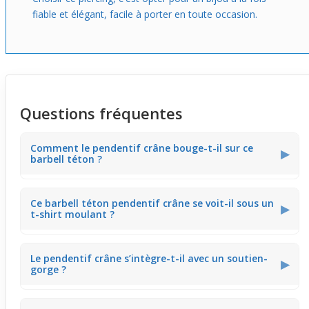
fiable et élégant, facile à porter en toute occasion.
Questions fréquentes
Comment le pendentif crâne bouge-t-il sur ce
▶
barbell téton ?
Le pendentif crâne fixé au
barbell téton
peut légèrement
Ce barbell téton pendentif crâne se voit-il sous un
bouger avec les mouvements du corps. Ce petit
▶
t-shirt moulant ?
balancement crée un effet visuel dynamique, renforçant
le caractère affirmé du piercing. Ce mouvement reste
discret, adapté à un port en soirée ou lors d’activités
urbaines.
Le pendentif crâne avec ses yeux rouges se démarque
Le pendentif crâne s’intègre-t-il avec un soutien-
bien sous un t-shirt moulant grâce à sa taille et couleur
▶
gorge ?
contrastée. Il apporte un relief visible qui accentue
l’originalité du piercing. C’est un bon choix pour révéler
discrètement un style audacieux même avec des
vêtements serrés.
Sous un soutien-gorge, le bijou reste assez perceptible,