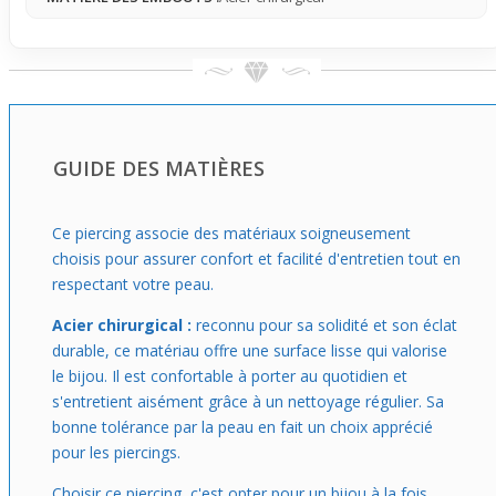
audacieux et original. Choisir ce modèle, c’est opter pour
un accessoire qui ajoute du caractère et transforme
instantanément un piercing classique en un détail travaillé
et visible, prêt à marquer tes choix stylistiques en toute
simplicité et authenticité.
GUIDE DES MATIÈRES
Ce piercing associe des matériaux soigneusement
choisis pour assurer confort et facilité d'entretien tout en
respectant votre peau.
Acier chirurgical :
reconnu pour sa solidité et son éclat
durable, ce matériau offre une surface lisse qui valorise
le bijou. Il est confortable à porter au quotidien et
s'entretient aisément grâce à un nettoyage régulier. Sa
bonne tolérance par la peau en fait un choix apprécié
pour les piercings.
Choisir ce piercing, c'est opter pour un bijou à la fois