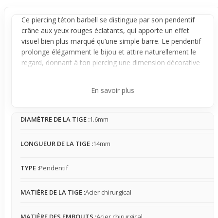
Ce
piercing téton
barbell se distingue par son
pendentif
crâne aux yeux rouges éclatants, qui apporte un effet
visuel bien plus marqué qu’une simple barre. Le pendentif
prolonge élégamment le bijou et attire naturellement le
regard, donnant à ton
piercing
une dimension décorative
et un style beaucoup plus affirmé. Le contraste des yeux
rouges rehausse le rendu et fait de ce bijou un véritable
En savoir plus
accent pour ton look.
Conçu autour d’une base stable en acier chirurgical, le
DIAMÈTRE DE LA TIGE :
1.6mm
barbell assure un maintien sécurisé. Le pendentif
suspendu peut légèrement bouger avec tes mouvements,
mais sans jamais devenir gênant. Cette sensation reste
LONGUEUR DE LA TIGE :
14mm
naturelle et peut facilement se faire oublier au quotidien,
même lors d'un port prolongé. La simplicité de la
TYPE :
Pendentif
structure facilite la pose tout en garantissant la solidité du
bijou.
MATIÈRE DE LA TIGE :
Acier chirurgical
Idéal pour un usage occasionnel, ce piercing est parfait
avec une tenue urbaine ou rock pour compléter un style
MATIÈRE DES EMBOUTS :
Acier chirurgical