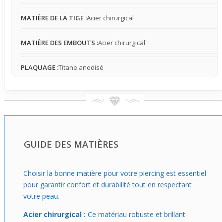
vêtements ou les gestes du corps est possible mais
MATIÈRE DE LA TIGE :
Acier chirurgical
maîtrisée, offrant un port facile même lors d’usages
occasionnels.
MATIÈRE DES EMBOUTS :
Acier chirurgical
Ce piercing s’adresse essentiellement à un public avancé
familiarisé avec le stretching, souhaitant évoluer vers un
PLAQUAGE :
Titane anodisé
style plus marqué et assumé. En usage occasionnel, il se
porte avec aisance malgré sa taille, permettant de
moduler son apparence sans compromettre le confort.
Cette pièce s’inscrit dans une démarche esthétique
volontaire, soulignant la transition vers des diamètres
plus larges et un look affirmé, tout en restant accessible
et pratique à porter au quotidien ou lors de sorties.
GUIDE DES MATIÈRES
Choisir la bonne matière pour votre piercing est essentiel
pour garantir confort et durabilité tout en respectant
votre peau.
Acier chirurgical :
Ce matériau robuste et brillant