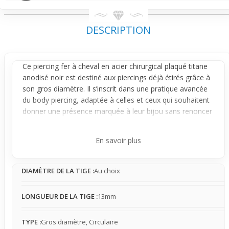
DESCRIPTION
Ce
piercing fer à cheval
en acier chirurgical plaqué
titane
anodisé noir est destiné aux
piercings
déjà étirés grâce à
son gros
diamètre
. Il s’inscrit dans une pratique avancée
du body piercing, adaptée à celles et ceux qui souhaitent
donner une présence marquée à leur bijou sans renoncer
à un confort réel. Son rendu visuel se distingue par une
forme circulaire imposante et deux pointes acérées,
En savoir plus
accentuant l’impact stylistique par rapport à un bijou
standard.
DIAMÈTRE DE LA TIGE :
Au choix
Conçu pour rester stable une fois en place, il présente
peu de mouvement et s’intègre naturellement à votre
corps. Son diamètre large lui confère une présence
LONGUEUR DE LA TIGE :
13mm
perceptible, qui varie selon la taille choisie : plus discret
pour un diamètre modéré, plus affirmé et visible à
TYPE :
Gros diamètre, Circulaire
mesure qu’on monte en taille. L’interaction avec les