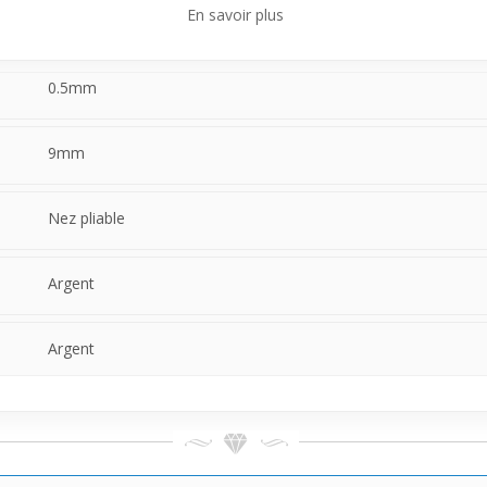
En savoir plus
 avec un confort suffisant pour être porté toute la journée. Une bonn
0.5mm
9mm
Nez pliable
Argent
Argent