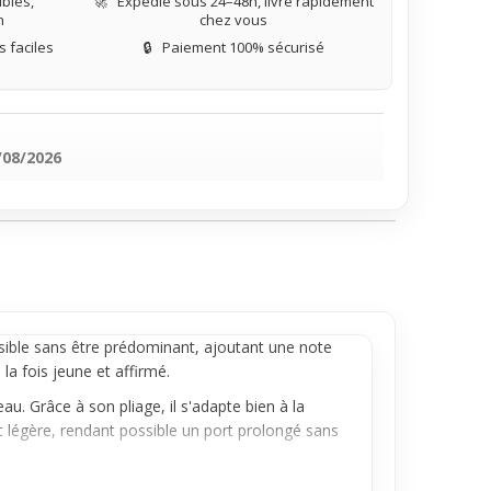
bles,
🚀
Expédié sous 24–48h, livré rapidement
n
chez vous
 faciles
🔒
Paiement 100% sécurisé
/08/2026
sible sans être prédominant, ajoutant une note
 la fois jeune et affirmé.
u. Grâce à son pliage, il s'adapte bien à la
t légère, rendant possible un port prolongé sans
itement dans un usage quotidien. Il permet de