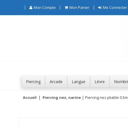
Mon Compte
Mon Panier
Me Connecter
Piercing
Arcade
Langue
Lèvre
Nombri
Accueil
Piercing nez, narine
Piercing nez pliable 0.5m