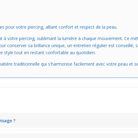
pour votre piercing, alliant confort et respect de la peau.
nt à votre piercing, sublimant la lumière à chaque mouvement. Ce mét
ur conserver sa brillance unique, un entretien régulier est conseillé, 
re style tout en restant confortable au quotidien.
matière traditionnelle qui s'harmonise facilement avec votre peau et 
visage ?
eu crée un point lumineux subtil sur la
narine
. Il apporte une touche fr