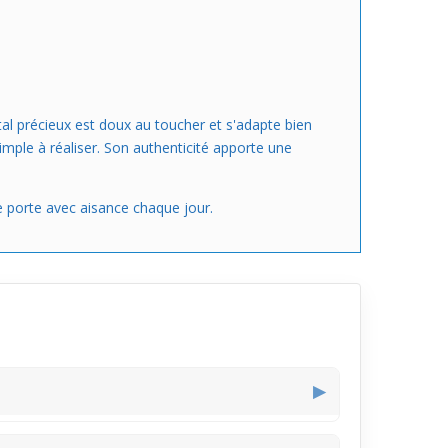
al précieux est doux au toucher et s'adapte bien
simple à réaliser. Son authenticité apporte une
se porte avec aisance chaque jour.
▶
aîche et colorée qui capte la lumière, soulignant