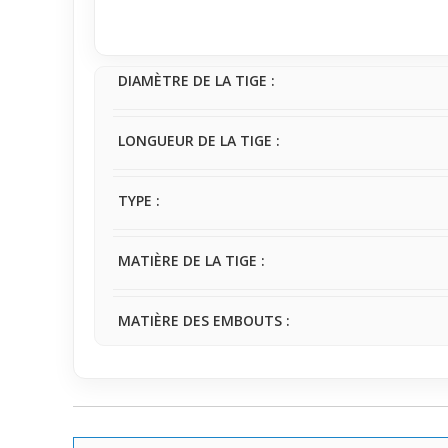
changer subtilement le style du visage sans effort,
restant naturel au quotidien.
DIAMÈTRE DE LA TIGE :
LONGUEUR DE LA TIGE :
TYPE :
MATIÈRE DE LA TIGE :
MATIÈRE DES EMBOUTS :