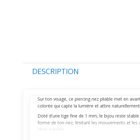
DESCRIPTION
Sur ton visage, ce
piercing nez
pliable met en avant 
colorée qui capte la lumière et attire naturellement 
Doté d'une tige fine de 1 mm, le bijou reste stable 
forme de ton nez, limitant les mouvements et les a
gêne notable.
Idéal pour ceux qui souhaitent un
piercing
nez qui a