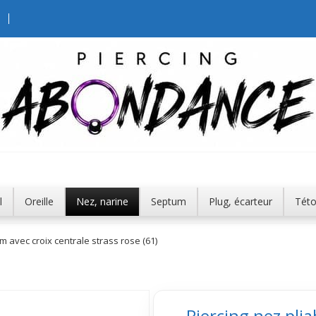
l
Oreille
Nez, narine
Septum
Plug, écarteur
Tét
m avec croix centrale strass rose (61)
Piercing nez pli