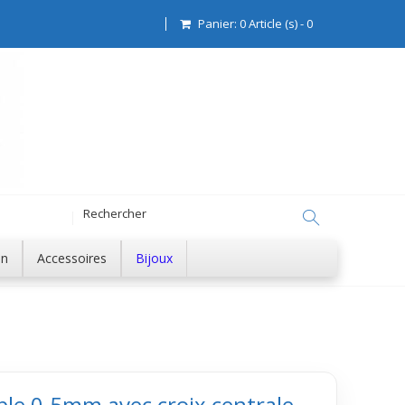
Panier:
0
Article (s)
-
0
on
Accessoires
Bijoux
able 0.5mm avec croix centrale