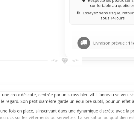
🛡️
Respecte les peaux sensi
confortable au quotidie
🔄
Essayez sans risque, retours
sous 14 jours
Livraison prévue :
11
une croix délicate, centrée par un strass bleu vif. L'
anneau
se veut vi
le regard. Son petit diamètre garde un équilibre subtil, pour un effet à
une fois en place, s'inscrivant dans une dynamique discrète avec la pea
ccrocs sur les vêtements ou serviettes. La sensation au quotidien es
pporte une touche de couleur et de pep's, ce modèle s'intègre parfa