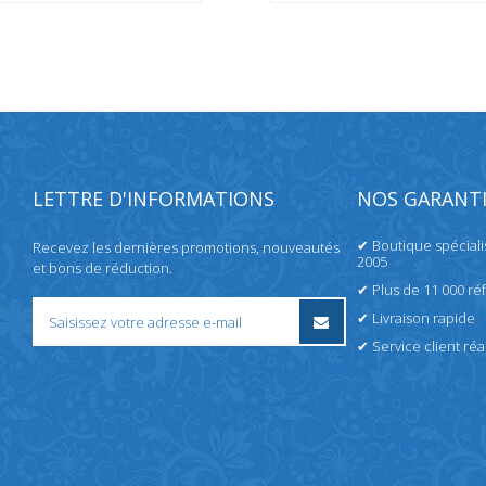
LETTRE D'INFORMATIONS
NOS GARANTI
✔ Boutique spécial
Recevez les dernières promotions, nouveautés
2005
et bons de réduction.
✔ Plus de 11 000 ré
✔ Livraison rapide
✔ Service client réac