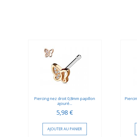
ni
Piercing nez droit 0,8mm papillon
Pierci
ajouré...
5,98 €
AJOUTER AU PANIER