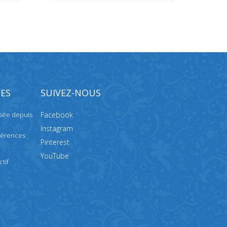
ES
SUIVEZ-NOUS
isée depuis
Facebook
Instagram
férences
Pinterest
YouTube
tif