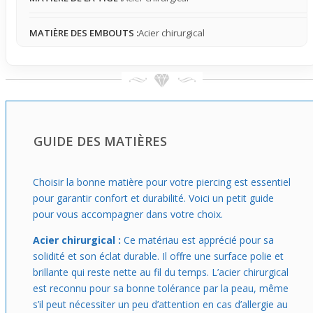
d’originalité qui dynamise votre look sans sacrifier le
confort. Parfait pour ceux qui veulent un accessoire
MATIÈRE DES EMBOUTS :
Acier chirurgical
capable de s’adapter à plusieurs styles et occasions, il
vous suivra partout avec une présence bien pensée.
GUIDE DES MATIÈRES
Choisir la bonne matière pour votre piercing est essentiel
pour garantir confort et durabilité. Voici un petit guide
pour vous accompagner dans votre choix.
Acier chirurgical :
Ce matériau est apprécié pour sa
solidité et son éclat durable. Il offre une surface polie et
brillante qui reste nette au fil du temps. L’acier chirurgical
est reconnu pour sa bonne tolérance par la peau, même
s’il peut nécessiter un peu d’attention en cas d’allergie au