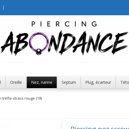
l
Oreille
Nez, narine
Septum
Plug, écarteur
Tét
 trèfle strass rouge (19)
Piercing nez screw