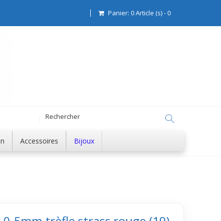
Panier:
0
Article (s)
-
0
on
Accessoires
Bijoux
 0.5mm trèfle strass rouge (19)