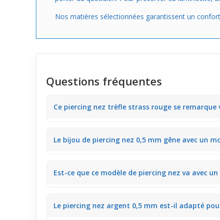
Nos matières sélectionnées garantissent un confort op
Questions fréquentes
Ce piercing nez trèfle strass rouge se remarque v
Ce
piercing narine
présente un strass rouge subtil qu
Le bijou de piercing nez 0,5 mm gêne avec un mo
quotidien.
Avec sa tige fine de 0,5 mm, ce piercing nez s’adapte b
Est-ce que ce modèle de piercing nez va avec un
Ce piercing narine argent avec trèfle et strass roug
Le piercing nez argent 0,5 mm est-il adapté pour
avec les couleurs du maquillage.