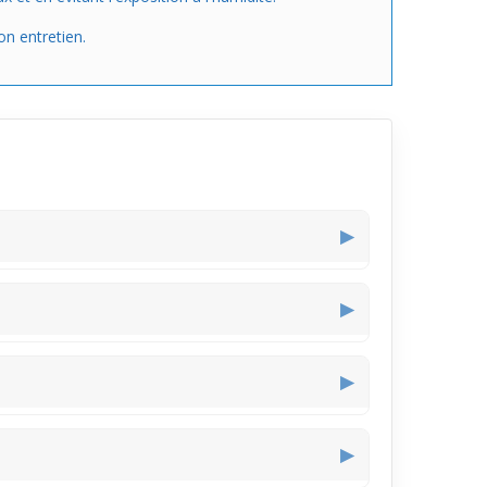
on entretien.
▶
touche colorée sans dominer votre visage au
▶
rocs et facilite un usage fluide au quotidien.
▶
t de sublimer le regard sans entrer en conflit
▶