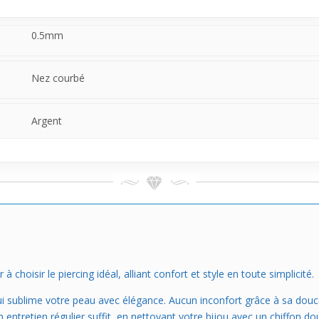
ouceur pour la peau.
0.5mm
Nez courbé
Argent
hoisir le piercing idéal, alliant confort et style en toute simplicité.
 qui sublime votre peau avec élégance. Aucun inconfort grâce à sa douc
entretien régulier suffit, en nettoyant votre bijou avec un chiffon doux