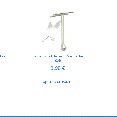
llon
Piercing stud de nez 0.5mm éclair
Pie
(24)
3,98 €
AJOUTER AU PANIER