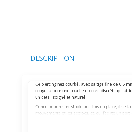
DESCRIPTION
Ce
piercing nez
courbé, avec sa tige fine de 0,5 mm
rouge, ajoute une touche colorée discrète qui attir
un détail soigné et naturel.
Conçu pour rester stable une fois en place, il se fa
mouvements et les accrocs, ce qui facilite un port 
Idéal pour les premiers porteurs cherchant à intég
suffisamment visible pour embellir le visage sans 