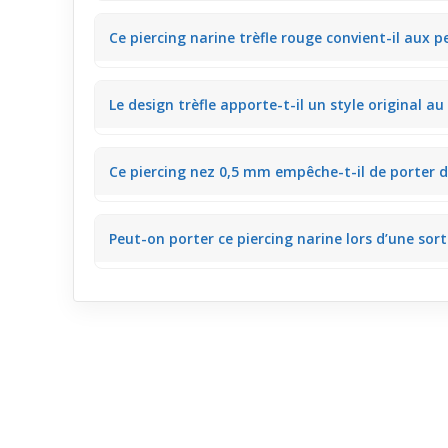
Ce bijou de piercing fin est pensé pour un usage rég
Ce piercing narine trèfle rouge convient-il aux p
La matière argent de ce modèle tient compte des peau
Le design trèfle apporte-t-il un style original au
Oui, ce piercing nez offre un petit trèfle orné d’un s
Ce piercing nez 0,5 mm empêche-t-il de porter d’
La finesse de ce bijou de piercing nez permet une fa
Peut-on porter ce piercing narine lors d’une sor
Le strass rouge apporte un éclat discret qui capte 
mesurée.