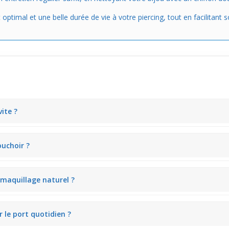
timal et une belle durée de vie à votre piercing, tout en facilitant s
ite ?
i crée un éclat délicat. Il est visible surtout de près, apportant une 
uchoir ?
ien lors de l’utilisation d’un mouchoir. Sa taille réduite limite les acc
 maquillage naturel ?
e s’harmonise facilement avec un maquillage léger. Sa discrétion perme
 le port quotidien ?