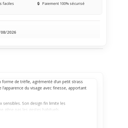
 faciles
🔒
Paiement 100% sécurisé
/08/2026
n forme de trèfle, agrémenté d’un petit strass
re l’apparence du visage avec finesse, apportant
 sensibles. Son design fin limite les
ne gêne pas les gestes habituels.
se facilement avec un usage quotidien. Il reste
e. Un choix simple pour celles et ceux qui