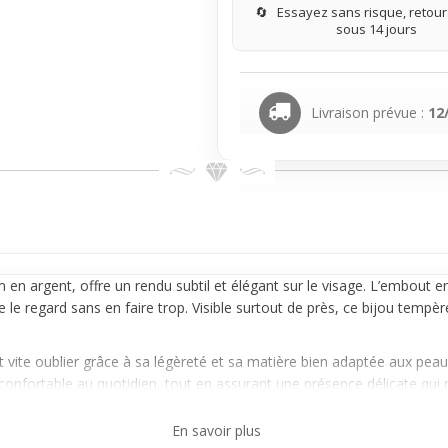
🔄
Essayez sans risque, retours
sous 14 jours
Livraison prévue :
12
 en argent, offre un rendu subtil et élégant sur le visage. L’embout e
e le regard sans en faire trop. Visible surtout de près, ce bijou tempè
it vite oublier grâce à sa légèreté et sa matière bien adaptée aux peaux
confortable au quotidien, tout en assurant une présence délicate qui 
rer un
piercing
nez à leur style sans prise de tête, ce modèle s’harmoni
En savoir plus
dominer le look, offrant un bon compromis entre discrétion et caractèr