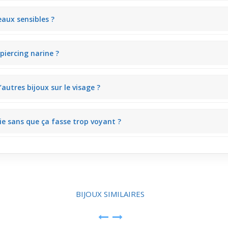
ulier. Sa légèreté et sa finition argentée rendent le port au quotidien
eaux sensibles ?
x sensibles pour limiter les irritations. Cela permet de porter le bij
 piercing narine ?
trass rouge, un détail qui personnalise le look. C’est un choix distincti
autres bijoux sur le visage ?
cilité de combinaison avec d’autres accessoires. Son profil discret la
tie sans que ça fasse trop voyant ?
l’attention sans être excessif. Ce modèle s’adapte bien aux sorties o
BIJOUX SIMILAIRES