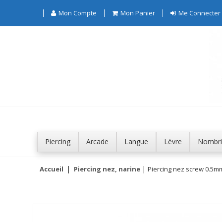
Mon Compte
Mon Panier
Me Connecter
Piercing
Arcade
Langue
Lèvre
Nombri
Accueil
Piercing nez, narine
Piercing nez screw 0.5mm