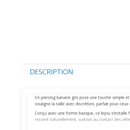
DESCRIPTION
Ce
piercing banane
gris pose une touche simple et
souligne la taille avec discrétion, parfait pour ceu
Conçu avec une forme basique, ce bijou s’installe f
ressent naturellement, surtout au contact des vêt
Parfait pour l'été ou une sortie plage, ce
piercing
se