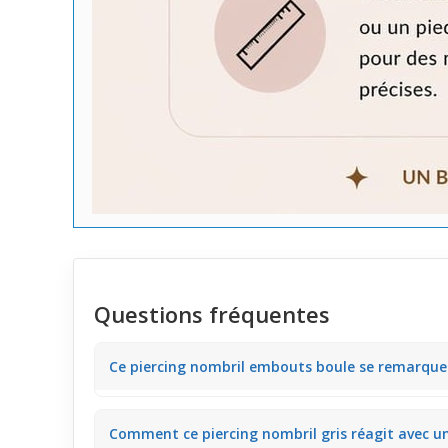
Questions fréquentes
Ce piercing nombril embouts boule se remarque
Le bijou possède deux petites boules métalliques gris
Comment ce piercing nombril gris réagit avec un 
aiment un style épuré.