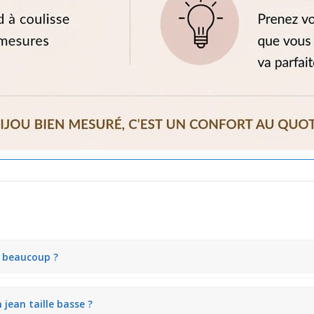
 beaucoup ?
ées qui attirent le regard subtilement. Il offre une présence visible 
jean taille basse ?