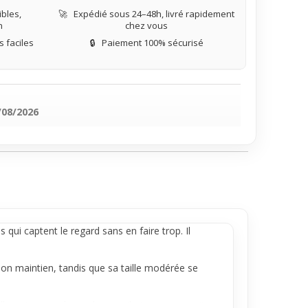
bles,
🚀
Expédié sous 24–48h, livré rapidement
n
chez vous
 faciles
🔒
Paiement 100% sécurisé
/08/2026
 qui captent le regard sans en faire trop. Il
 bon maintien, tandis que sa taille modérée se
ouette sans la surcharger. Il ajoute une petite