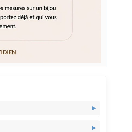
▶
sans être trop imposant, parfaite pour ceux qui
▶