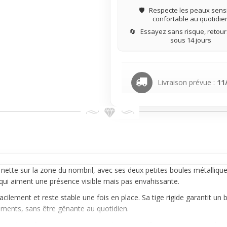
🛡️
Respecte les peaux sensi
confortable au quotidie
🔄
Essayez sans risque, retours
sous 14 jours
Livraison prévue :
11
 nette sur la zone du
nombril
, avec ses deux petites boules métalliques
x qui aiment une présence visible mais pas envahissante.
acilement et reste stable une fois en place. Sa tige rigide garantit un
ements, sans être gênante au quotidien.
 porte aisément avec un top court ou un maillot, accompagnant la silh