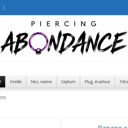
l
Oreille
Nez, narine
Septum
Plug, écarteur
Tét
01)
Banane e