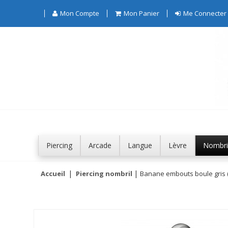
Mon Compte
Mon Panier
Me Connecter
Piercing
Arcade
Langue
Lèvre
Nombri
Accueil
Piercing nombril
Banane embouts boule gris (