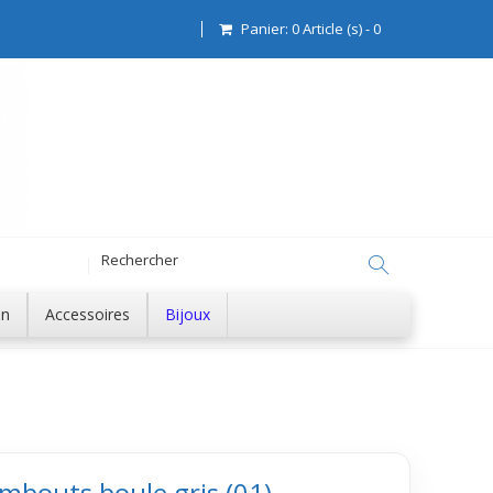
Panier:
0
Article (s)
-
0
on
Accessoires
Bijoux
mbouts boule gris (01)