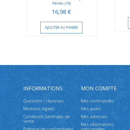
Férido (10)
16,98 €
AJOUTER AU PANIER
INFORMATIONS
MON COMPTE
Questions / réponses
Mes commandes
Mentions légales
Mes avoirs
Conditions Générales de
Mes adresses
Vente
Mes informations
Politique de confidentialité
personnelles