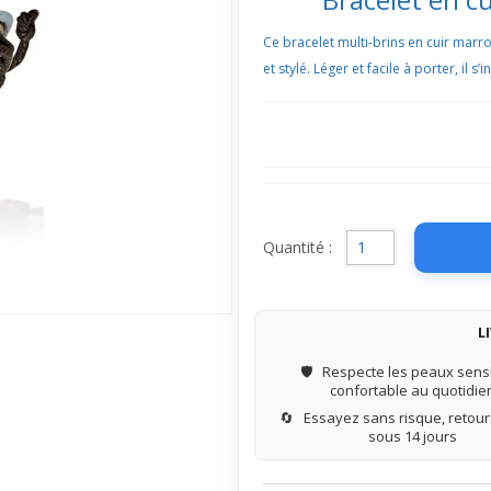
Ce bracelet multi-brins en cuir marro
et stylé. Léger et facile à porter, il 
Quantité :
L
🛡️
Respecte les peaux sensi
confortable au quotidie
🔄
Essayez sans risque, retours
sous 14 jours