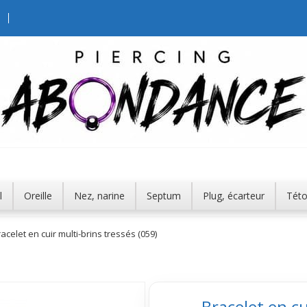
l
Oreille
Nez, narine
Septum
Plug, écarteur
Tét
acelet en cuir multi-brins tressés (059)
Bracelet en cu