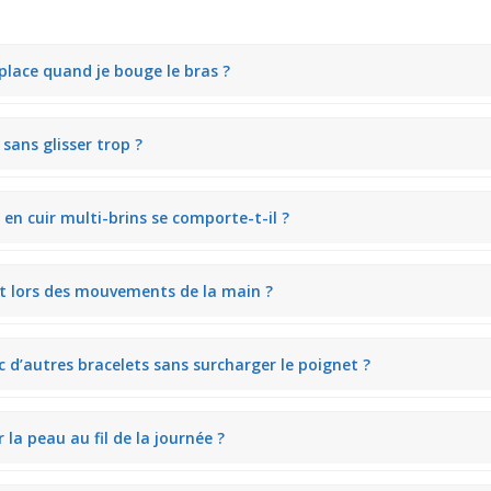
 place quand je bouge le bras ?
ui limite les déplacements. On ressent un petit mouvement naturel san
 sans glisser trop ?
 crée un ajustement souple qui épouse le poignet. Même avec un poignet
n cuir multi-brins se comporte-t-il ?
au bracelet de se glisser discrètement sous une manche sans forcer. I
ent lors des mouvements de la main ?
harmonieusement sans s’emmêler. Lorsqu’on gesticule, le bracelet appo
ec d’autres bracelets sans surcharger le poignet ?
dienne.
nt élégant avec d’autres bracelets. Par exemple, combiné avec une cha
 la peau au fil de la journée ?