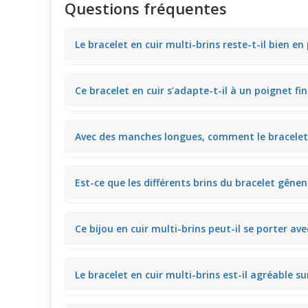
Questions fréquentes
Le bracelet en cuir multi-brins reste-t-il bien en
La texture tressée du cuir offre une légère tenue q
Ce bracelet en cuir s’adapte-t-il à un poignet fin
journée active au bureau ou en balade.
La combinaison des lanières en cuir et des ficelles
Avec des manches longues, comment le bracelet e
glisser, idéal pour écrire ou manipuler un téléphone.
Le cuir léger associé à la finesse des brins permet 
Est-ce que les différents brins du bracelet gên
rend compatible avec des looks en couches.
Les lanières tressées et les ficelles fines bougent 
Ce bijou en cuir multi-brins peut-il se porter av
fluidité des gestes, parfait pour une utilisation quoti
Le design fin et texturé du cuir permet un empileme
Le bracelet en cuir multi-brins est-il agréable sur
paraître trop chargé.