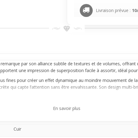
Livraison prévue :
10
 remarque par son alliance subtile de textures et de volumes, offrant u
 apportent une impression de superposition facile à assortir, idéal pou
 plus fines pour créer un effet dynamique au moindre mouvement de la
te qui capte l’attention sans être envahissante. Son design multi-brin
une excellente option grâce à son côté polyvalent et son confort au quo
En savoir plus
. Tu peux l’imaginer aussi bien autour d’un poignet qui bouge souvent
. Parfait pour débuter avec un accessoire qui sait faire la différence e
Cuir