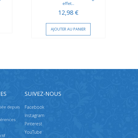
effet...
12,98 €
AJOUTER AU PANIER
ES
SUIVEZ-NOUS
isée depuis
Facebook
Instagram
férences
Pinterest
YouTube
tif