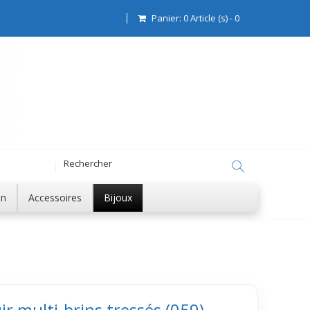
Panier:
0
Article (s)
-
0
on
Accessoires
Bijoux
ir multi-brins tressés (059)