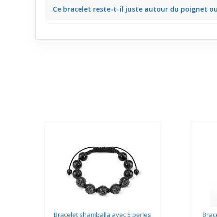
La douceur du cuir évite les sensations rugueuses, 
Ce bracelet reste-t-il juste autour du poignet ou
bijou.
Grâce à la texture tressée et à la souplesse du cuir
clavier ou utilise un téléphone.
r
Bracelet shamballa avec 5 perles
Brace