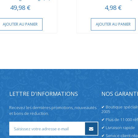
49,98 €
4,98 €
AJOUTER AU PANIER
AJOUTER AU PANIER
LETTRE D'INFORMATIONS
NOS GARANTI
✔ Boutique spécial
Recevez les dernières promotions, nouveautés
2005
et bons de réduction.
✔ Plus de 11 000 ré
✔ Livraison rapide
✔ Service client réac