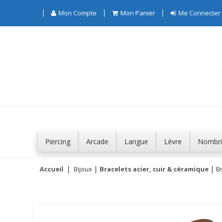
Mon Compte
Mon Panier
Me Connecter
Piercing
Arcade
Langue
Lèvre
Nombri
Accueil
Bijoux
Bracelets acier, cuir & céramique
Br