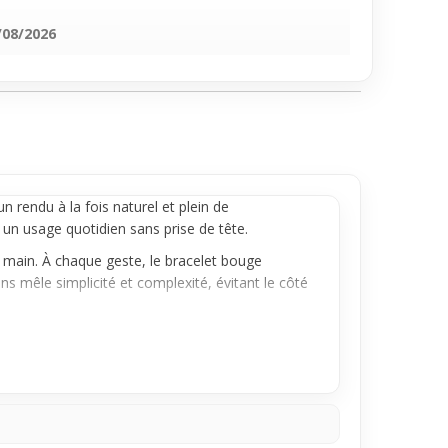
/08/2026
n rendu à la fois naturel et plein de
r un usage quotidien sans prise de tête.
 main. À chaque geste, le bracelet bouge
s mêle simplicité et complexité, évitant le côté
tidien. Il s’accorde facilement avec des looks
, que lors d’une journée relax, ajoutant juste
n douceur.