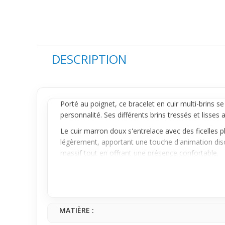
DESCRIPTION
Porté au poignet, ce
bracelet
en cuir multi-brins se
personnalité. Ses différents brins tressés et lisses
Le cuir marron doux s'entrelace avec des ficelles
légèrement, apportant une touche d'animation discrè
massif tout en offrant une présence confortable.
Si c’est ton premier bracelet en cuir, celui-ci est 
casual comme avec des tenues un peu plus habillées
ce qu’il faut de caractère à ton style sans te gêner
MATIÈRE :