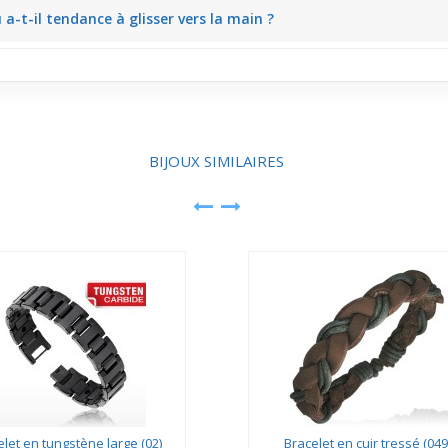
ce qui rend le porté agréable même plusieurs heures. En travaillant ou
 a-t-il tendance à glisser vers la main ?
, le bracelet reste bien positionné. Il bouge légèrement sans glisser 
BIJOUX SIMILAIRES
let en tungstène large (02)
Bracelet en cuir tressé (049