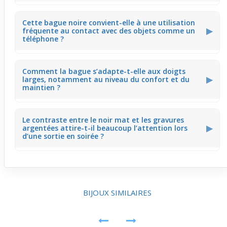
Les gravures sont légères et n’augmentent pas
Cette bague noire convient-elle à une utilisation
l’épaisseur de la bague. En posant la main sur une table
▶
fréquente au contact avec des objets comme un
pour écrire, on ne perçoit presque pas le relief, ce qui
téléphone ?
évite toute gêne.
Le PVD noir protège la surface et la couleur reste stable
Comment la bague s’adapte-t-elle aux doigts
sans s’écailler facilement. En utilisant un smartphone au
▶
larges, notamment au niveau du confort et du
quotidien, la bague ne perd pas son éclat ni son allure
maintien ?
urbaine.
La finesse du design permet une bonne adaptation
Le contraste entre le noir mat et les gravures
même sur des doigts légèrement plus larges, sans serrer
▶
argentées attire-t-il beaucoup l’attention lors
excessivement. En portant un verre ou en faisant la
d’une sortie en soirée ?
vaisselle, elle reste confortable et bien en place.
Le jeu de couleurs crée un effet visuel marqué mais
maîtrisé, idéal pour un look urbain sans trop d’éclat. Lors
d’une sortie, la bague complète le style avec caractère
sans être trop voyante.
BIJOUX SIMILAIRES