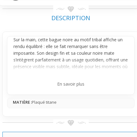
DESCRIPTION
Sur la main, cette
bague
noire au motif tribal affiche un
rendu équilibré : elle se fait remarquer sans être
imposante. Son design fin et sa couleur noire mate
s’intègrent parfaitement à un usage quotidien, offrant une
présence visible mais subtile, idéale pour les moments où
tu souhaites compléter ta tenue sans briller de trop.
Avec son motif tribal gravé, cette bague joue sur un effet
En savoir plus
visuel marqué mais maîtrisé. Le contraste du noir profond
avec les gravures argentées donne un look urbain et
MATIÈRE :
Plaqué titane
moderne, qui reste discret grâce à sa largeur modérée et
son design épuré. C’est une pièce qui habille la main avec
simplicité et caractère, parfaite pour un style casual ou un
peu rebelle sans excès.
Porter cette bague, c’est choisir un accessoire facile à