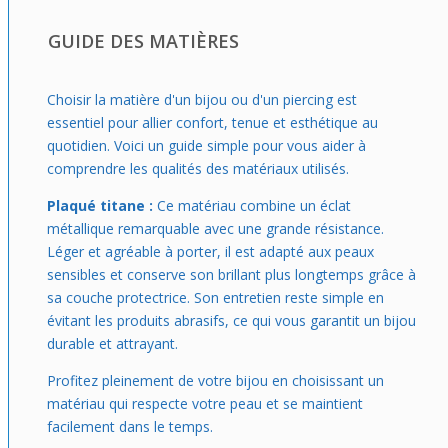
assortir pour le quotidien, qui ajoute juste ce qu’il faut de
personnalité à ta silhouette. Que tu sois en mode détente
GUIDE DES MATIÈRES
ou sortie, elle se glisse facilement dans ta routine, offrant
confort et style sans alourdir ton look. Idéale si tu veux te
démarquer avec subtilité tout en gardant un confort réel
Choisir la matière d'un bijou ou d'un piercing est
au fil des heures.
essentiel pour allier confort, tenue et esthétique au
quotidien. Voici un guide simple pour vous aider à
comprendre les qualités des matériaux utilisés.
Plaqué titane :
Ce matériau combine un éclat
métallique remarquable avec une grande résistance.
Léger et agréable à porter, il est adapté aux peaux
sensibles et conserve son brillant plus longtemps grâce à
sa couche protectrice. Son entretien reste simple en
évitant les produits abrasifs, ce qui vous garantit un bijou
durable et attrayant.
Profitez pleinement de votre bijou en choisissant un
matériau qui respecte votre peau et se maintient
facilement dans le temps.