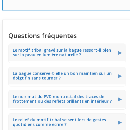
Questions fréquentes
Le motif tribal gravé sur la bague ressort-il bien
▶
sur la peau en lumière naturelle ?
Le contraste entre le noir mat du PVD et les gravures
La bague conserve-t-elle un bon maintien sur un
argentées créé un rendu assez net qui capte bien la
▶
doigt fin sans tourner ?
lumière du jour. Lors d’une promenade en extérieur, le
motif devient vraiment visible sans briller de manière
excessive.
Grâce à sa largeur modérée et son profil fin, elle adhère
Le noir mat du PVD montre-t-il des traces de
bien à la peau tout en restant stable. En tapant sur un
▶
frottement ou des reflets brillants en intérieur ?
clavier, la bague reste bien en place sans glisser.
La finition noire mate limite les reflets brillants sous un
Le relief du motif tribal se sent lors de gestes
éclairage artificiel. En réunion, la bague offre un rendu
▶
quotidiens comme écrire ?
sobre et élégant sans accrocher la lumière de manière
dérangeante.