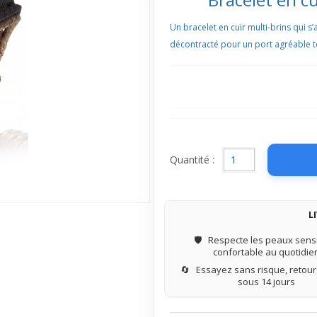
Un bracelet en cuir multi-brins qui s’
décontracté pour un port agréable to
Quantité :
L
🛡️
Respecte les peaux sensi
confortable au quotidie
🔄
Essayez sans risque, retours
sous 14 jours