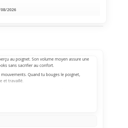
/08/2026
naperçu au poignet. Son volume moyen assure une
oks sans sacrifier au confort.
tes mouvements. Quand tu bouges le poignet,
 et travaillé.
 Que tu sois en jeans ou en tenue plus
nlever. Idéal pour accompagner toutes tes