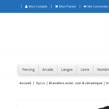
Mon Compte
Mon Panier
Me Connecter
Piercing
Arcade
Langue
Lèvre
Nombri
Accueil
Bijoux
Bracelets acier, cuir & céramique
Br