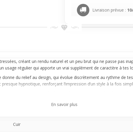
Livraison prévue :
10
 tressées, créant un rendu naturel et un peu brut qui ne passe pas i
n usage régulier qui apporte un vrai supplément de caractère à tes lo
ge donne du relief au design, qui évolue discrètement au rythme de 
 presque hypnotique, renforçant l’impression d’un style à la fois simple
it pour ceux qui aiment un look casual avec une pointe d’authenticité.
ique te garantissent un confort sans faille, que tu ne voudras plus e
En savoir plus
ton style de vie urbain et dynamique.
Cuir