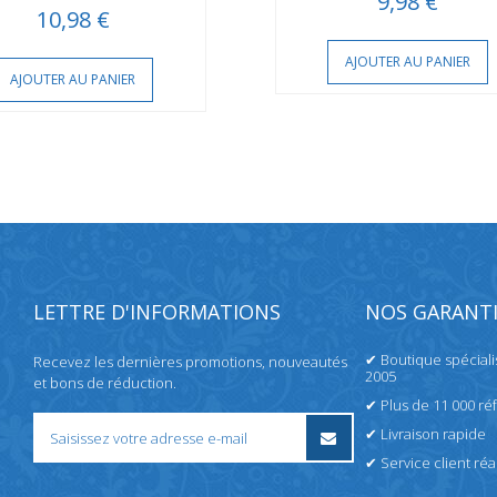
9,98 €
10,98 €
AJOUTER AU PANIER
AJOUTER AU PANIER
LETTRE D'INFORMATIONS
NOS GARANTI
✔ Boutique spécial
Recevez les dernières promotions, nouveautés
2005
et bons de réduction.
✔ Plus de 11 000 ré
✔ Livraison rapide
✔ Service client réac