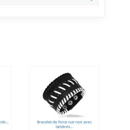
peine bouger, ce qui simplifie les activités
ds...
Bracelet de force cuir noir avec
Brac
lanières...