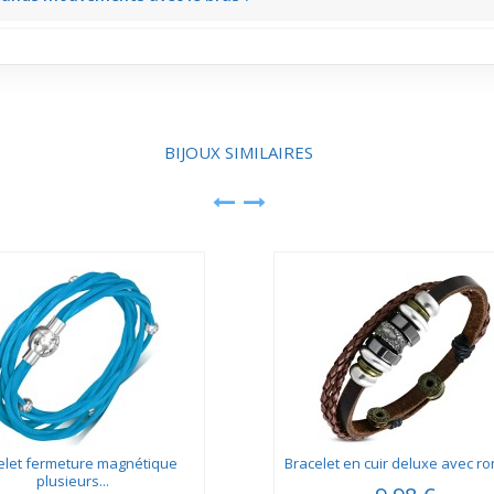
gne les mouvements larges du bras sans se désajuster. Tu le ressens à 
BIJOUX SIMILAIRES
elet fermeture magnétique
Bracelet en cuir deluxe avec ron
plusieurs...