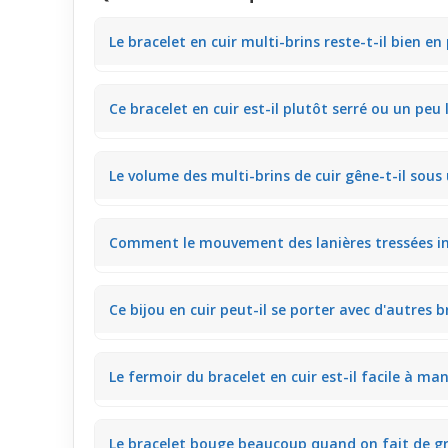
Le bracelet en cuir multi-brins reste-t-il bien en
Le cuir souple et les lanières tressées épousent nat
Ce bracelet en cuir est-il plutôt serré ou un peu 
sans qu’il glisse trop.
Avec son fermoir ajustable, le bracelet offre un ma
Le volume des multi-brins de cuir gêne-t-il sou
Le bracelet affiche un volume moyen, assez visibl
Comment le mouvement des lanières tressées inf
tiraillement.
Le tressage de lanières suit subtilement tes gestes, 
Ce bijou en cuir peut-il se porter avec d'autres 
figée.
Le design multi-brins avec ses différentes tailles p
Le fermoir du bracelet en cuir est-il facile à man
poignet.
La fermeture pratique se manie sans difficulté, même
Le bracelet bouge beaucoup quand on fait de g