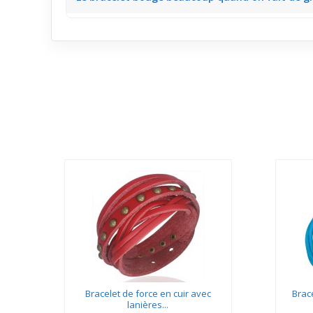
Grâce à la souplesse du cuir multi-brins, il accompa
quotidiennes.
s
Bracelet de force en cuir avec
Brac
lanières...