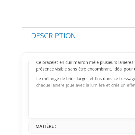
DESCRIPTION
Ce
bracelet
en cuir marron mêle plusieurs lanières
présence visible sans être encombrant, idéal pour u
Le mélange de brins larges et fins dans ce tressa
chaque lanière joue avec la lumière et crée un effet
Facile à porter au quotidien, ce bracelet est parfa
décontractée, son cuir souple et sa fermeture prat
journées, il devient vite un compagnon naturel de 
MATIÈRE :