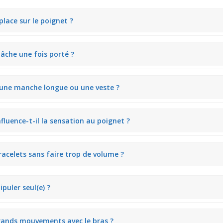
 place sur le poignet ?
urellement la forme du poignet, limitant les déplacements. Tu peux le 
lâche une fois porté ?
intien juste comme il faut, ni trop serré ni trop lâche. Il accompagne
s une manche longue ou une veste ?
e mais pas encombrant. Même sous une veste ou une manche longue, il
luence-t-il la sensation au poignet ?
créant un léger jeu de texture qui se ressent au quotidien. Cela donne 
bracelets sans faire trop de volume ?
ermet un bon empilement avec d'autres bracelets fins ou rigides. Il don
ipuler seul(e) ?
 quand tu es pressé(e). Elle assure une bonne sécurité du bracelet tout
rands mouvements avec le bras ?