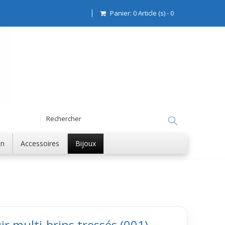
Panier:
0
Article (s)
-
0
on
Accessoires
Bijoux
ir multi-brins tressés (001)