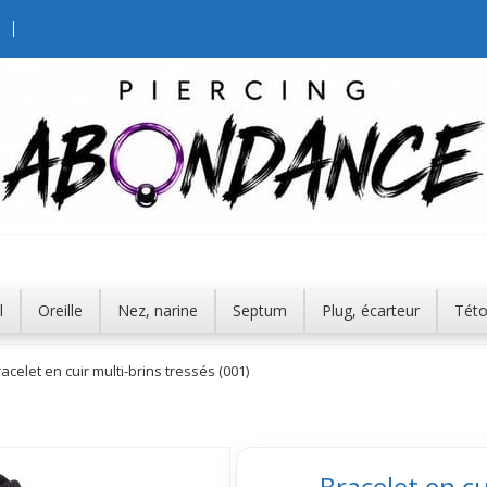
l
Oreille
Nez, narine
Septum
Plug, écarteur
Tét
acelet en cuir multi-brins tressés (001)
Bracelet en cu