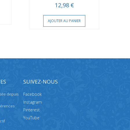
12,98 €
AJOUTER AU PANIER
ES
SUIVEZ-NOUS
isée depuis
Facebook
Instagram
férences
Pinterest
YouTube
tif