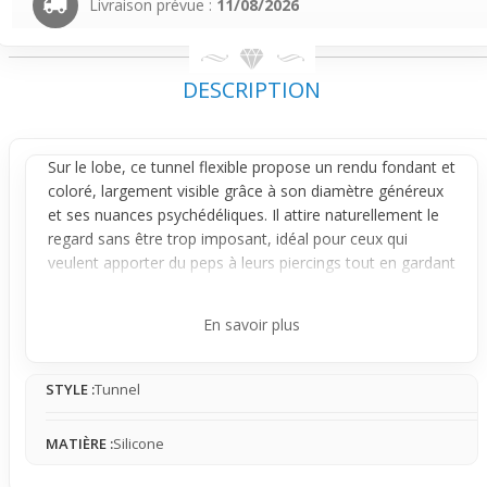
Livraison prévue :
11/08/2026
DESCRIPTION
Sur le
lobe
, ce tunnel flexible propose un rendu fondant et
coloré, largement visible grâce à son diamètre généreux
et ses nuances psychédéliques. Il attire naturellement le
regard sans être trop imposant, idéal pour ceux qui
veulent apporter du peps à leurs
piercings
tout en gardant
un confort optimal au quotidien.
Son design original combine un mélange harmonieux de
En savoir plus
teintes multicolores qui bougent avec la lumière, donnant
un effet visuel dynamique et presque hypnotique. Les
STYLE :
Tunnel
bords légèrement plus larges assurent un maintien doux
et adapté pour un lobe cicatrisé, tandis que la matière
silicone flexible facilite la mise en place et le port
MATIÈRE :
Silicone
prolongé sans gêne.