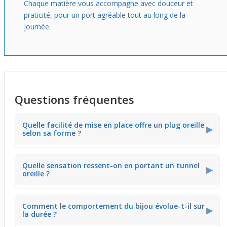
Chaque matière vous accompagne avec douceur et
praticité, pour un port agréable tout au long de la
journée.
Questions fréquentes
Quelle facilité de mise en place offre un plug oreille
▶
selon sa forme ?
La facilité d'insertion varie selon la forme : les
plug
s aux
Quelle sensation ressent-on en portant un tunnel
bords évasés se positionnent aisément, tandis que les
▶
oreille ?
tunnels rigides nécessitent un ajustement précis pour un
maintien optimal.
Le tunnel apporte une sensation légère et une aération
Comment le comportement du bijou évolue-t-il sur
confortable, la rigidité ou la souplesse du matériau
▶
la durée ?
influençant directement le confort prolongé.