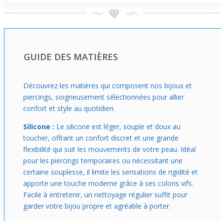
Si tu cherches à personnaliser ton piercing avec une pièce
qui ne passe pas inaperçue, ce tunnel flexible est fait pour
toi. Il s’adapte aussi bien à un usage quotidien qu’à une
volonté d’exprimer un style affirmé et coloré. À noter : il
est vendu à l’unité, parfait pour mixer ou compléter ta
GUIDE DES MATIÈRES
collection de piercings selon tes envies.
Découvrez les matières qui composent nos bijoux et
piercings, soigneusement sélectionnées pour allier
confort et style au quotidien.
Silicone :
Le silicone est léger, souple et doux au
toucher, offrant un confort discret et une grande
flexibilité qui suit les mouvements de votre peau. Idéal
pour les piercings temporaires ou nécessitant une
certaine souplesse, il limite les sensations de rigidité et
apporte une touche moderne grâce à ses coloris vifs.
Facile à entretenir, un nettoyage régulier suffit pour
garder votre bijou propre et agréable à porter.