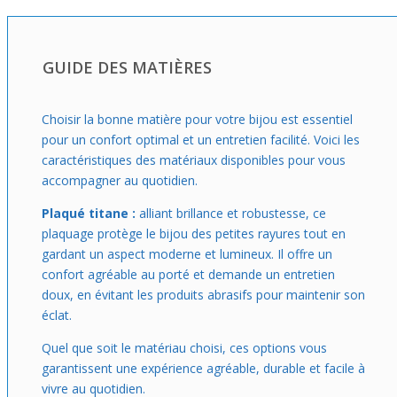
ton look facilement. Ce pendentif est facile à porter au
quotidien pour ceux qui aiment les accessoires avec du
caractère, mais qui restent confortables et s’adaptent à
GUIDE DES MATIÈRES
toutes les journées.
Choisir la bonne matière pour votre bijou est essentiel
pour un confort optimal et un entretien facilité. Voici les
caractéristiques des matériaux disponibles pour vous
accompagner au quotidien.
Plaqué titane :
alliant brillance et robustesse, ce
plaquage protège le bijou des petites rayures tout en
gardant un aspect moderne et lumineux. Il offre un
confort agréable au porté et demande un entretien
doux, en évitant les produits abrasifs pour maintenir son
éclat.
Quel que soit le matériau choisi, ces options vous
garantissent une expérience agréable, durable et facile à
vivre au quotidien.