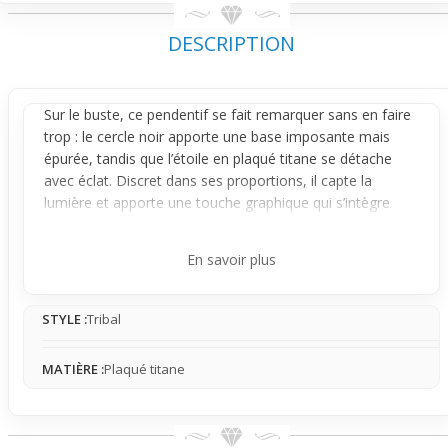
DESCRIPTION
Sur le buste, ce
pendentif
se fait remarquer sans en faire
trop : le cercle noir apporte une base imposante mais
épurée, tandis que l’étoile en plaqué titane se détache
avec éclat. Discret dans ses proportions, il capte la
lumière et apporte une touche graphique qui s’intègre
parfaitement à un style casual ou urbain.
Son design joue sur le contraste du noir profond et du
En savoir plus
métal clair, avec des lignes nettes qui rendent l’ensemble
moderne et accessible. L’étoile centrale, posée sur ce
STYLE :
Tribal
cercle finement travaillé, attire le regard sans être trop
voyante, idéal si tu cherches un bijou qui affirme un peu
ta personnalité sans exagérer.
MATIÈRE :
Plaqué titane
Pour le porter, choisis une chaîne fine et simple qui
laissera ce pendentif s’exprimer pleinement sur ton cou. Il
est vendu sans chaîne, ce qui te permet de personnaliser