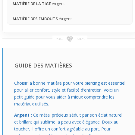
MATIÈRE DE LA TIGE :
Argent
Idéal pour renforcer un look affirmé avec une note subtile
et colorée, ce bijou s’intègre naturellement dans la vie
MATIÈRE DES EMBOUTS :
Argent
quotidienne. Son petit éclat coloré illumine le nez sans
alourdir la silhouette, facile à porter et à enlever pour un
usage occasionnel. Il convient à celles qui recherchent un
accessoire à la fois simple et impactant, capable de faire
la différence discrètement.
GUIDE DES MATIÈRES
Choisir la bonne matière pour votre piercing est essentiel
pour allier confort, style et facilité d'entretien. Voici un
petit guide pour vous aider à mieux comprendre les
matériaux utilisés.
Argent :
Ce métal précieux séduit par son éclat naturel
et brillant qui sublime la peau avec élégance. Doux au
toucher, il offre un confort agréable au port. Pour