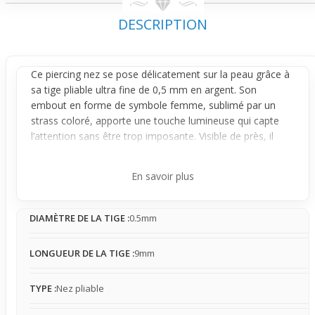
DESCRIPTION
Ce
piercing nez
se pose délicatement sur la peau grâce à
sa tige pliable ultra fine de 0,5 mm en argent. Son
embout en forme de symbole femme, sublimé par un
strass coloré, apporte une touche lumineuse qui capte
l’attention sans être trop imposante. Visible de près, il
modifie élégamment l’allure du visage en ajoutant un
détail féminin et vivant, tout en restant assez discret pour
En savoir plus
ne pas surcharger le style global.
Conçu pour un port ponctuel, ce bijou combine praticité
DIAMÈTRE DE LA TIGE :
0.5mm
et style. Sa tige pliable permet une mise en place facile et
un maintien plutôt stable, avec peu de mouvement une
fois en place. Sa finesse limite les interactions gênantes
LONGUEUR DE LA TIGE :
9mm
avec les vêtements ou la peau, même s’il faut rester doux
en la manipulant pour éviter toute déformation. Ce
TYPE :
Nez pliable
piercing
convient parfaitement à celles qui veulent tester
un effet léger ou varier leur style sans contrainte.