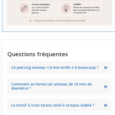
Questions fréquentes
▶
Ce piercing anneau 1,6 mm brille-t-il beaucoup ?
Le modèle possède trois strass lilas alignés qui captent
Comment se ferme cet anneau de 10 mm de
la lumière subtilement. Ce bijou apporte une touche
▶
diamètre ?
lumineuse sans être trop éclatant, idéal pour un style à
la fois discret et affirmé au quotidien.
Il s'agit d'un anneau
circulaire
fermé, facile à ouvrir et
▶
Le motif à trois strass rend-il ce bijou visible ?
refermer grâce à sa finesse. Cela facilite la mise en place
ou le retrait, même pour un usage fréquent en sortie ou
au quotidien.