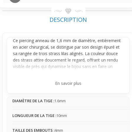
DESCRIPTION
Ce
piercing anneau
de 1,6 mm de diamètre, entièrement
en acier chirurgical, se distingue par son design épuré et
sa rangée de trois strass lilas alignés. La couleur douce
des strass attire doucement le regard, offrant un rendu
visible de près qui dynamise le bijou sans en faire un
élément trop imposant. Avec un diamètre de 10 mm, il
impose un style moderne et affirmé, idéal pour celles et
En savoir plus
ceux qui souhaitent sublimer leur apparence avec un
accessoire à la fois délicat et expressif.
DIAMÈTRE DE LA TIGE :
1.6mm
Une fois en place, ce
piercing
reste généralement stable
grâce à sa forme
anneau
. La présence des strass ajoute
un effet lumineux qui capte la lumière sans excès. Cette
LONGUEUR DE LA TIGE :
10mm
stabilité combinée à une légère présence perceptible
garantit un équilibre parfait entre discrétion et caractère.
TAILLE DES EMBOUTS :
4mm