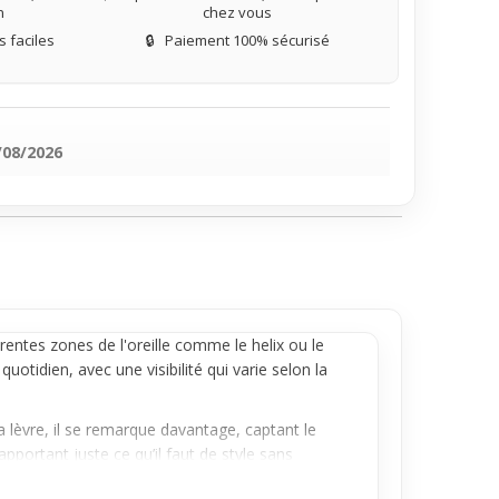
n
chez vous
 faciles
🔒
Paiement 100% sécurisé
/08/2026
rentes zones de l'
oreille
comme le helix ou le
tidien, avec une visibilité qui varie selon la
la lèvre, il se remarque davantage, captant le
apportant juste ce qu’il faut de style sans