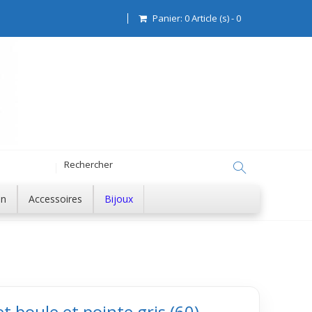
Panier:
0
Article (s)
-
0
on
Accessoires
Bijoux
et boule et pointe gris (60)