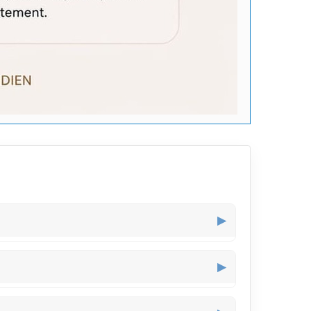
▶
l, apportant du style sans attirer trop l’attention
▶
avec une visibilité modérée, parfait pour ceux qui