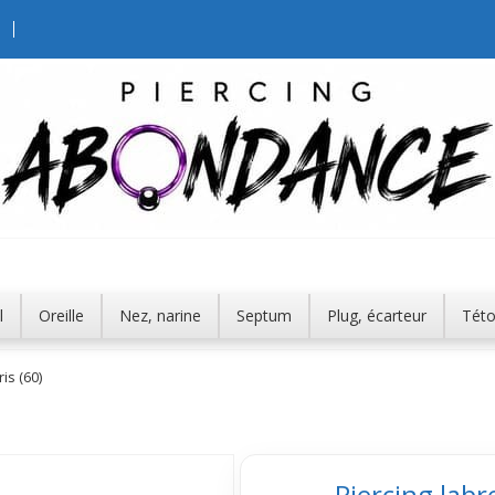
l
Oreille
Nez, narine
Septum
Plug, écarteur
Tét
is (60)
Piercing labr