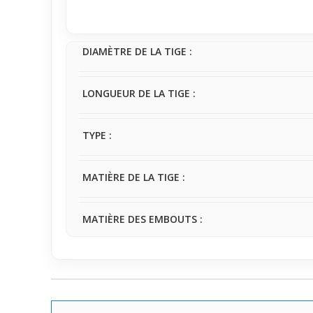
Pour un premier achat, c’est un choix sûr qui allie f
quotidien et convient à ceux qui veulent essayer une
pas d’être soumis à des chocs pour préserver son a
DIAMÈTRE DE LA TIGE :
LONGUEUR DE LA TIGE :
TYPE :
MATIÈRE DE LA TIGE :
MATIÈRE DES EMBOUTS :