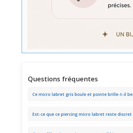
Questions fréquentes
Ce micro labret gris boule et pointe brille-t-il b
Le bijou présente une finition métallique gris mat ave
Est-ce que ce piercing micro labret reste discret 
au quotidien. Ce rendu discret facilite le port en tou
Oui, la taille compacte et la couleur gris métallisé r