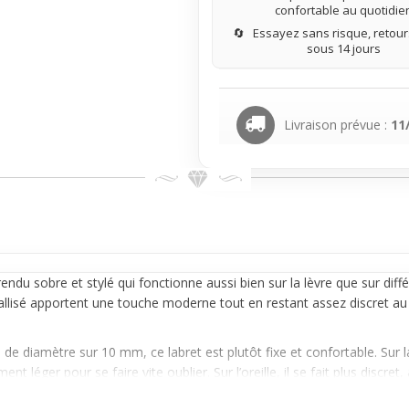
confortable au quotidie
🔄
Essayez sans risque, retours
sous 14 jours
Livraison prévue :
11
endu sobre et stylé qui fonctionne aussi bien sur la
lèvre
que sur diffé
lisé apportent une touche moderne tout en restant assez discret au quo
mm de diamètre sur 10 mm, ce
labret
est plutôt fixe et confortable. Sur 
léger pour se faire vite oublier. Sur l’oreille, il se fait plus discret, 
 sensation peut varier selon l’endroit où il est porté.