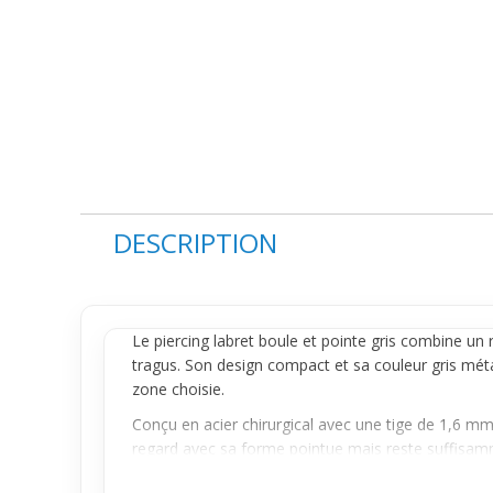
DESCRIPTION
Le
piercing labret
boule et pointe gris combine un r
tragus. Son design compact et sa couleur gris métal
zone choisie.
Conçu en acier chirurgical avec une tige de 1,6 
regard avec sa forme pointue mais reste suffisamment 
surcharge. Le contact avec la peau est doux, mais la