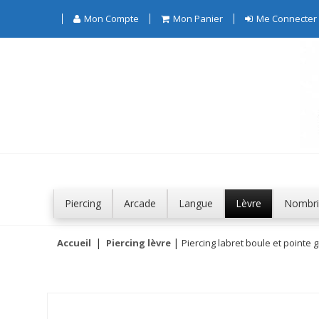
Mon Compte
Mon Panier
Me Connecter
Piercing
Arcade
Langue
Lèvre
Nombri
Accueil
Piercing lèvre
Piercing labret boule et pointe gr