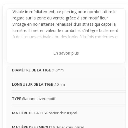
Visible immédiatement, ce
piercing
pour
nombril
attire le
regard sur la zone du ventre grâce à son motif fleur
vintage en noir intense rehaussé d’un strass qui capte la
lumière. Il met en valeur le nombril et s’intègre facilement
à des tenues estivales ou des looks à la fois modernes et
audacieux.
Conçu en
banane
avec une tige en acier chirurgical, le
En savoir plus
bijou reste stable une fois en place, offrant une présence
légère à modérée qui accompagne discrètement le
DIAMÈTRE DE LA TIGE :
1.6mm
porteur au quotidien. Il peut se faire oublier selon la tenue
portée, même s’il est perceptible, surtout en contact avec
certains vêtements serrés qui doivent être choisis avec
LONGUEUR DE LA TIGE :
10mm
soin pour éviter d’accrocher le motif.
Idéal pour l'été, à la plage ou simplement pour sublimer
TYPE :
Banane avec motif
une tenue courte, ce piercing apporte une touche visuelle
qui complète et renforce le style en valorisant le ventre. Il
MATIÈRE DE LA TIGE :
Acier chirurgical
convient à ceux qui veulent un détail esthétique marqué
sans renoncer au confort au quotidien.
MATIÈRE DES EMBOUTS :
Acier chirurgical