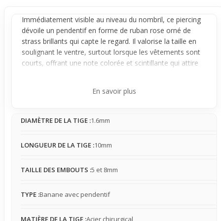
Immédiatement visible au niveau du nombril, ce piercing
dévoile un
pendentif
en forme de ruban rose orné de
strass brillants qui capte le regard. Il valorise la taille en
soulignant le ventre, surtout lorsque les vêtements sont
courts, offrant une note colorée et scintillante qui attire
naturellement l’œil vers cette zone.
Conçu en
banane
avec un pendentif fixé, le bijou reste
En savoir plus
stable une fois en place, garantissant une présence
modérée mais bien perceptible sous les vêtements. La
DIAMÈTRE DE LA TIGE :
1.6mm
sensation est légère à modérée, avec une présence qui
peut parfois être ressentie au contact direct des habits,
notamment selon la matière ou la coupe de ceux-ci. Son
LONGUEUR DE LA TIGE :
10mm
design ajoute une signature visuelle sans nécessairement
gêner au quotidien.
TAILLE DES EMBOUTS :
5 et 8mm
Parfait pour un look affirmé lors des saisons chaudes ou
à la plage, ce piercing complète une tenue décontractée
TYPE :
Banane avec pendentif
avec une touche design et engagée. Il met en valeur le
ventre en apportant un éclat coloré facilement associé à
MATIÈRE DE LA TIGE :
Acier chirurgical