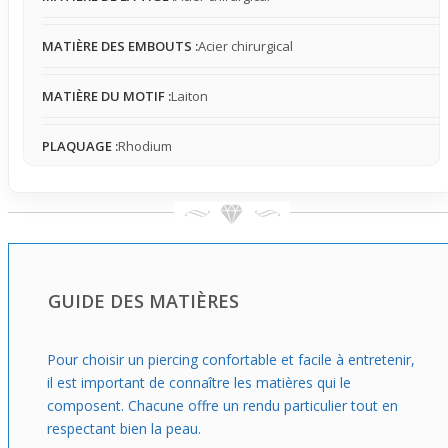
un style moderne, idéal pour celles qui souhaitent
accentuer cette zone visible sans excès, tout en affirmant
MATIÈRE DES EMBOUTS :
Acier chirurgical
leur personnalité.
MATIÈRE DU MOTIF :
Laiton
PLAQUAGE :
Rhodium
GUIDE DES MATIÈRES
Pour choisir un piercing confortable et facile à entretenir,
il est important de connaître les matières qui le
composent. Chacune offre un rendu particulier tout en
respectant bien la peau.