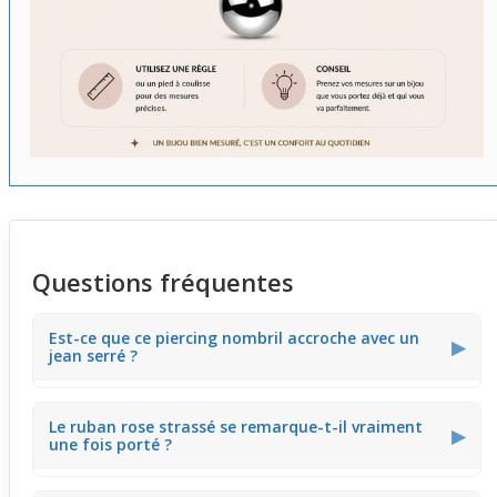
Questions fréquentes
Est-ce que ce piercing nombril accroche avec un
▶
jean serré ?
Ce
piercing nombril
a un pendentif ruban rose strassé
Le ruban rose strassé se remarque-t-il vraiment
légèrement saillant qui peut toucher un jean très ajusté.
▶
une fois porté ?
Il est conseillé d'éviter un contact direct trop fréquent
pour ne pas ressentir de gêne. Avec des pantalons
moins serrés, le bijou reste libre sans accrochage.