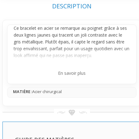
DESCRIPTION
Ce
bracelet
en acier se remarque au poignet grâce à ses
deux lignes jaunes qui tracent un joli contraste avec le
gris métallique. Plutôt épais, il capte le regard sans être
trop envahissant, parfait pour un usage quotidien avec un
look affirmé qui ne passe pas inaperçu.
Le design combine des formes géométriques et un jeu de
couleurs bien pensé. En mouvement, les lignes jaunes
En savoir plus
jouent avec la lumière, offrant un subtil scintillement qui
accompagne naturellement chaque geste. Le fermoir
MATIÈRE :
Acier chirurgical
solide assure un porté confortable et sûr toute la journée.
Porte-le avec une chemise ou un tee-shirt dans un style
casual chic, il apporte juste ce qu'il faut de caractère sans
trop en faire. Ce bracelet s'adresse à ceux qui veulent
afficher un style réfléchi, avec un accessoire facile à
porter et qui donne une touche moderne à leur tenue
quotidienne.