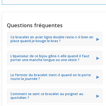
Questions fréquentes
Ce bracelet en acier ligne double reste-t-il bien en
▶
place quand je bouge le bras ?
La structure plutôt épaisse du bracelet en acier limite ses
L'épaisseur de ce bijou gêne-t-elle quand il faut
déplacements. On sent qu'il suit le poignet sans glisser
▶
porter une manche longue ou une veste ?
beaucoup, ce qui est pratique pendant des activités
comme écrire ou utiliser un téléphone.
Grâce à son design net et pas trop imposant, le bracelet
Le fermoir du bracelet tient-il quand on le porte
en acier glisse assez facilement sous une manche de
▶
toute la journée ?
chemise ou le bord d'une veste. Il passe donc bien sans
coincer ni créer d'inconfort.
Un fermoir solide équipe ce bijou en acier, offrant une
Comment se sent ce bracelet au poignet au
bonne tenue. Même lors de journées actives ou au
▶
quotidien ?
travail, il reste bien fixé, évitant les préoccupations de
perte.