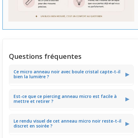
Questions fréquentes
Ce micro anneau noir avec boule cristal capte-t-il
▶
bien la lumière ?
Ce bijou de piercing possède une boule en cristal
Est-ce que ce piercing anneau micro est facile à
transparent qui capte la lumière discrètement. Il apporte
▶
mettre et retirer ?
une brillance subtile qui illumine le porteur sans être trop
voyant, parfait pour ajouter une touche sophistiquée au
quotidien.
Ce micro anneau est fermé par une boule vissée, ce qui
Le rendu visuel de cet anneau micro noir reste-t-il
facilite son ouverture et fermeture. Cette mécanique
▶
discret en soirée ?
simple permet un changement rapide, adapté à un
usage régulier sans risque de perdre le bijou.