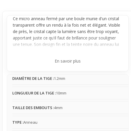
Ce micro
anneau
fermé par une boule munie d'un cristal
transparent offre un rendu à la fois net et élégant. Visible
de près, le cristal capte la lumière sans être trop voyant,
apportant juste ce qu'il faut de brillance pour souligner
une tenue. Son design fin et la teinte noire du
anneau
lui
donnent un style moderne qui s'intègre facilement à
différents looks occasionnels.
En savoir plus
Structurellement, l'anneau est stable une fois en place
grâce à sa bille centrale qui assure un maintien fiable.
DIAMÈTRE DE LA TIGE :
1.2mm
Bien que la boule puisse légèrement pivoter, le bijou
reste bien fixé, évitant tout mouvement gênant au
quotidien. Sa taille fine et son poids léger permettent une
LONGUEUR DE LA TIGE :
10mm
sensation naturelle, avec un port qui peut vite se faire
oublier.
TAILLE DES EMBOUTS :
4mm
Ce
piercing
convient à ceux qui recherchent un accessoire
simple à porter, capable de sublimer discrètement sans
TYPE :
Anneau
compliquer le quotidien. Facile à associer à d'autres