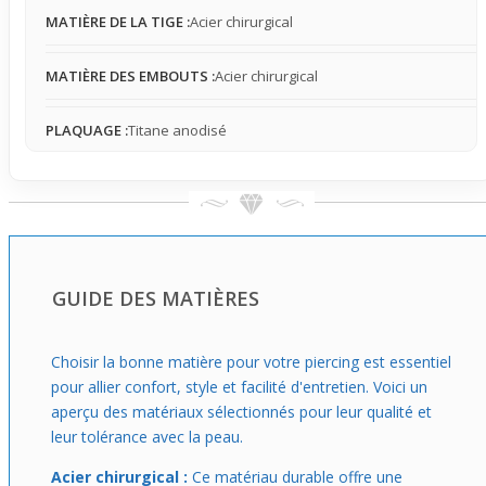
bijoux et adapté à un usage ponctuel, il s'insère aisément
MATIÈRE DE LA TIGE :
Acier chirurgical
dans une routine où l'on veut un petit détail sophistiqué
sans effort. Idéal pour mettre en lumière un style
MATIÈRE DES EMBOUTS :
Acier chirurgical
moderne lors d'une sortie ou d'un événement détendu.
PLAQUAGE :
Titane anodisé
GUIDE DES MATIÈRES
Choisir la bonne matière pour votre piercing est essentiel
pour allier confort, style et facilité d'entretien. Voici un
aperçu des matériaux sélectionnés pour leur qualité et
leur tolérance avec la peau.
Acier chirurgical :
Ce matériau durable offre une