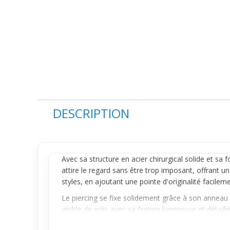
DESCRIPTION
Avec sa structure en acier chirurgical solide et sa
attire le regard sans être trop imposant, offrant un 
styles, en ajoutant une pointe d'originalité facilem
Le
piercing
se fixe solidement grâce à son anneau fer
visible de près avec sa finition lumineuse et détail
avec une présence perceptible mais jamais gênante