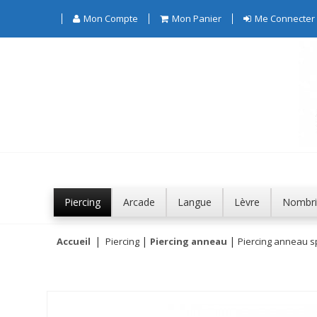
Mon Compte
Mon Panier
Me Connecter
Piercing
Arcade
Langue
Lèvre
Nombri
Accueil
Piercing
Piercing anneau
Piercing anneau spi