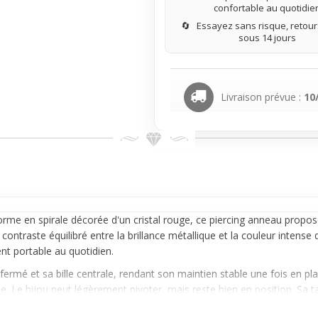
confortable au quotidie
🔄
Essayez sans risque, retours
sous 14 jours
Livraison prévue :
10
 forme en
spirale
décorée d'un cristal rouge, ce
piercing anneau
propose 
contraste équilibré entre la brillance métallique et la couleur intense d
ent portable au quotidien.
mé et sa bille centrale, rendant son maintien stable une fois en place.
lée. Le bijou peut légèrement pivoter, mais reste bien en position. Sa ta
, adapté pour un usage régulier.