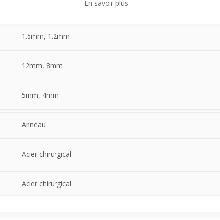
En savoir plus
tal rouge est un choix pertinent. Il se porte facilement sur différent
ile à associer avec d’autres bijoux, il répond au besoin d’un bijou fiabl
1.6mm, 1.2mm
12mm, 8mm
5mm, 4mm
Anneau
Acier chirurgical
Acier chirurgical