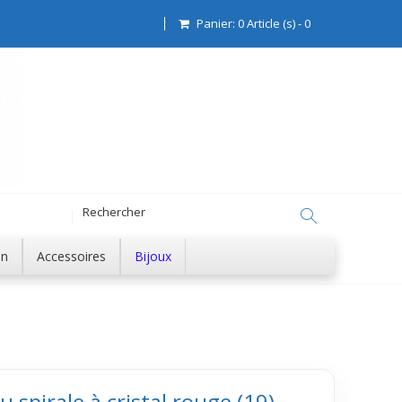
Panier:
0
Article (s)
-
0
on
Accessoires
Bijoux
 spirale à cristal rouge (19)