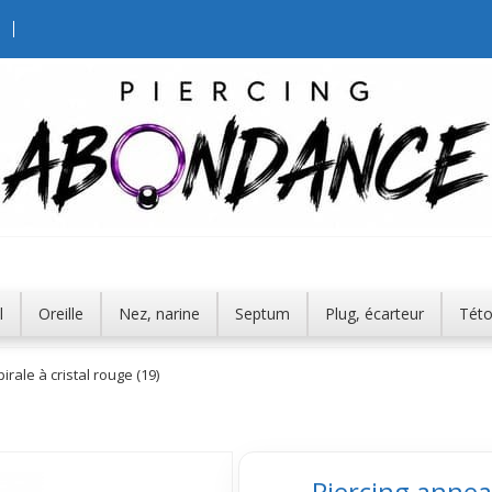
l
Oreille
Nez, narine
Septum
Plug, écarteur
Tét
rale à cristal rouge (19)
Piercing anneau