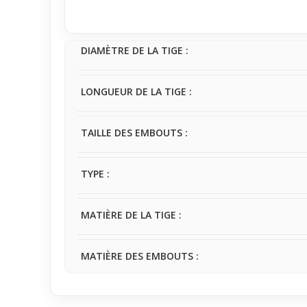
Pour un premier achat, cet anneau spirale avec cris
touche de couleur subtile et un style accessible. Fac
confort au quotidien.
DIAMÈTRE DE LA TIGE :
LONGUEUR DE LA TIGE :
TAILLE DES EMBOUTS :
TYPE :
MATIÈRE DE LA TIGE :
MATIÈRE DES EMBOUTS :