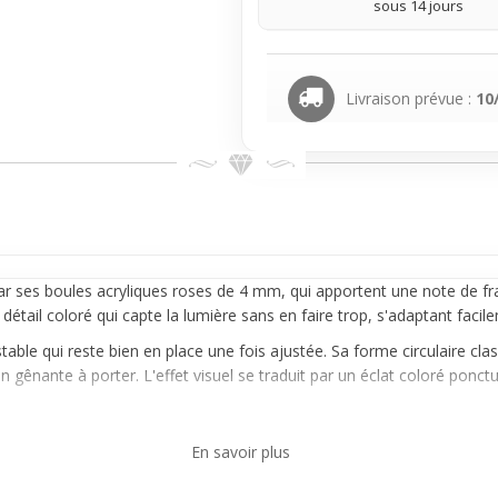
sous 14 jours
Livraison prévue :
10
 ses boules acryliques roses de 4 mm, qui apportent une note de fraî
détail coloré qui capte la lumière sans en faire trop, s'adaptant facile
e stable qui reste bien en place une fois ajustée. Sa forme circulaire cl
gênante à porter. L'effet visuel se traduit par un éclat coloré ponct
en, que ce soit pour accentuer un style audacieux ou simplement ajoute
En savoir plus
dent un choix pratique pour celles et ceux qui cherchent un bijou léger
 faire trop.