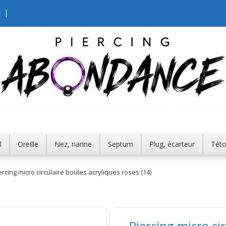
l
Oreille
Nez, narine
Septum
Plug, écarteur
Tét
ercing micro circulaire boules acryliques roses (14)
Piercing micro ci