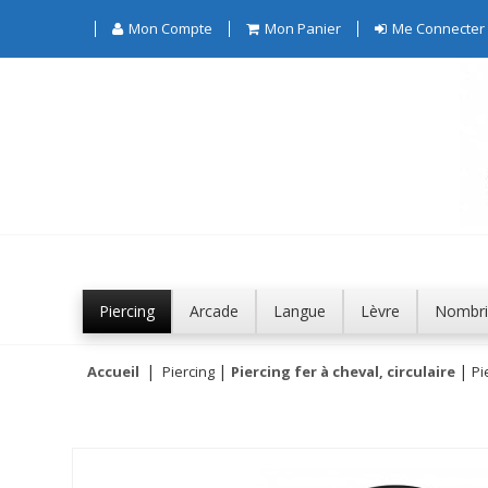
Mon Compte
Mon Panier
Me Connecter
Piercing
Arcade
Langue
Lèvre
Nombri
Accueil
Piercing
Piercing fer à cheval, circulaire
Pi