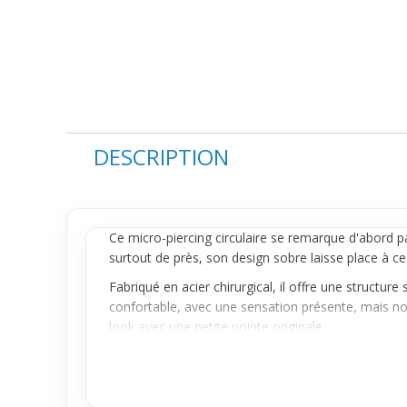
DESCRIPTION
Ce micro-
piercing
circulaire
se remarque d'abord par
surtout de près, son design sobre laisse place à ce 
Fabriqué en acier chirurgical, il offre une structur
confortable, avec une sensation présente, mais non 
look avec une petite pointe originale.
Polyvalent, ce piercing se laisse porter au quotidi
facilité d'association et son format compact le ren
affirmer une personnalité jeune et moderne sans en