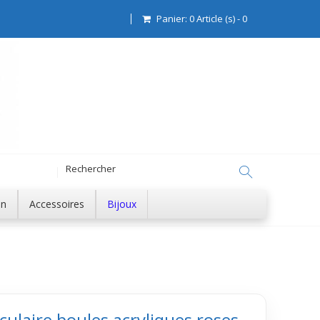
Panier:
0
Article (s)
-
0
on
Accessoires
Bijoux
rculaire boules acryliques roses