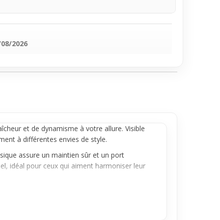
/08/2026
cheur et de dynamisme à votre allure. Visible
ment à différentes envies de style.
assique assure un maintien sûr et un port
uel, idéal pour ceux qui aiment harmoniser leur
r un détail subtil mais affirmé à votre tenue. Sa
 à porter à différentes occasions, parfait pour