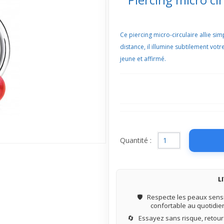
Ce piercing micro-circulaire allie sim
distance, il illumine subtilement votr
jeune et affirmé.
Quantité :
L
🛡️
Respecte les peaux sensi
confortable au quotidie
🔄
Essayez sans risque, retours