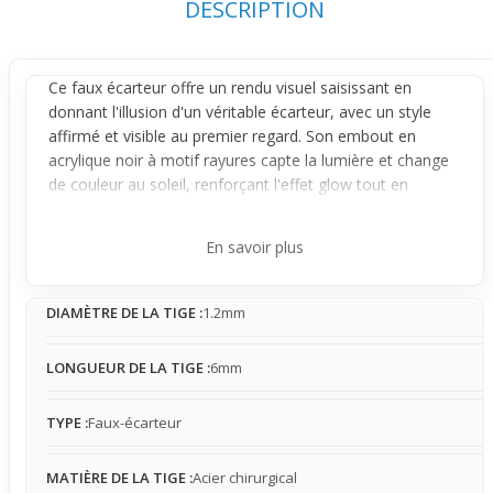
DESCRIPTION
Ce faux
écarteur
offre un rendu visuel saisissant en
donnant l'illusion d'un véritable écarteur, avec un style
affirmé et visible au premier regard. Son embout en
acrylique noir à motif rayures capte la lumière et change
de couleur au soleil, renforçant l'effet glow tout en
attirant naturellement l’œil sans contrainte sur le
lobe
.
Conçu pour un port confortable, il se positionne comme
En savoir plus
un piercing classique avec sa tige solide en
acier
chirurgical
de 1,2 mm. Stable et discret dans ses
DIAMÈTRE DE LA TIGE :
1.2mm
mouvements, il reste agréable à porter au quotidien,
même pour les peaux sensibles, en assurant une
sensation perceptible mais jamais gênante.
LONGUEUR DE LA TIGE :
6mm
C'est une manière simple et sans engagement d’adopter
l’esthétique d’un écarteur, idéale pour tester un nouveau
TYPE :
Faux-écarteur
style ou compléter un look audacieux sans changer
réellement la taille de son lobe. Le choix parfait pour
MATIÈRE DE LA TIGE :
Acier chirurgical
celles et ceux qui veulent varier leur style en toute liberté