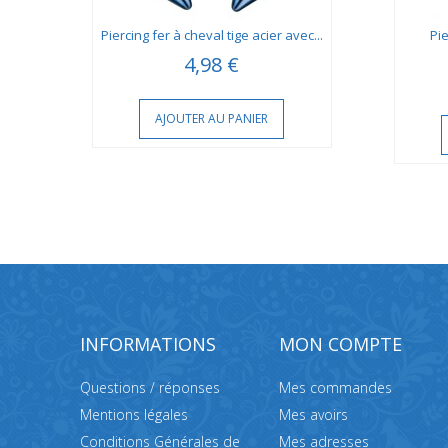
if
Piercing fer à cheval tige acier avec...
Pie
4,98 €
AJOUTER AU PANIER
INFORMATIONS
MON COMPTE
Questions / réponses
Mes commandes
Mentions légales
Mes avoirs
Conditions Générales de
Mes adresses