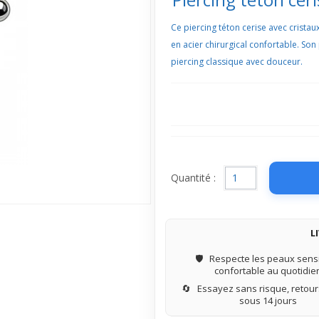
Ce piercing téton cerise avec cristau
en acier chirurgical confortable. Son
piercing classique avec douceur.
Quantité :
L
🛡️
Respecte les peaux sensi
confortable au quotidie
🔄
Essayez sans risque, retours
sous 14 jours