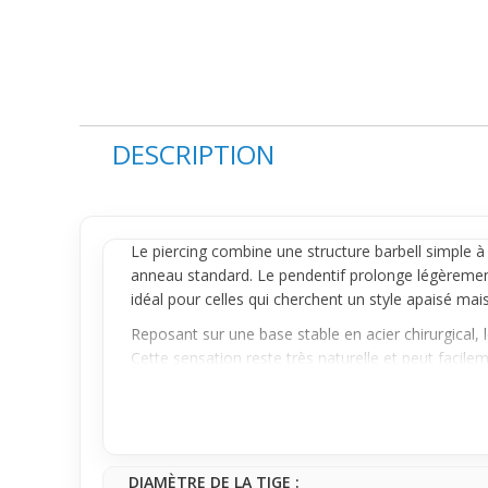
DESCRIPTION
Le
piercing
combine une structure barbell simple 
anneau
standard. Le pendentif prolonge légèrement l
idéal pour celles qui cherchent un style apaisé mais
Reposant sur une base stable en acier chirurgical
Cette sensation reste très naturelle et peut facilem
une allure légère et féminine.
Porté avec une tenue casual ou un look minimaliste
quotidien. Il ajoute du caractère au piercing classiq
leurs accessoires.
DIAMÈTRE DE LA TIGE :