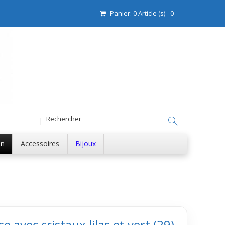
Panier:
0
Article (s)
-
0
on
Accessoires
Bijoux
e avec cristaux lilas et vert (29)