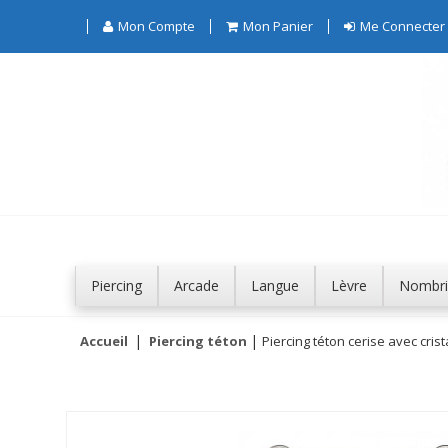
Mon Compte
Mon Panier
Me Connecter
Piercing
Arcade
Langue
Lèvre
Nombri
Accueil
Piercing téton
Piercing téton cerise avec crista