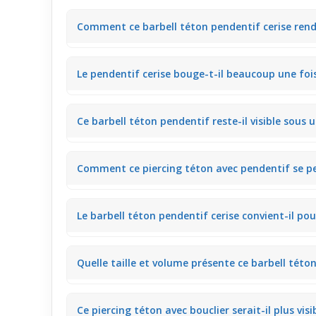
Comment ce barbell téton pendentif cerise rend-
Ce
barbell téton
avec pendentif cerise orné de crista
Le pendentif cerise bouge-t-il beaucoup une fois
piercing classique, parfait pour sublimer un look dis
Le pendentif cerise est fixé sur une base barbell sta
Ce barbell téton pendentif reste-il visible sous un
gêner, accentuant la féminité tout en restant discret
Sous un t-shirt moulant ou fin, le pendentif cerise a
Comment ce piercing téton avec pendentif se per
souligne le piercing tout en s'intégrant facilement a
Avec un soutien-gorge, le pendentif cerise apparaît 
Le barbell téton pendentif cerise convient-il pou
mouvements, idéale pour garder une esthétique s
Ce modèle avec pendentif est parfait pour une soirée :
Quelle taille et volume présente ce barbell téton
valeur la poitrine avec subtilité et originalité.
Le pendentif cerise est de petite taille, conçu pour
Ce piercing téton avec bouclier serait-il plus vis
et un impact visuel mesuré en soirée.