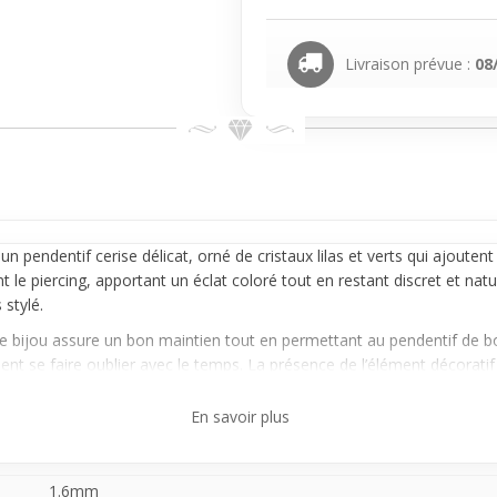
Livraison prévue :
08
à un
pendentif
cerise délicat, orné de cristaux lilas et verts qui ajouten
e piercing, apportant un éclat coloré tout en restant discret et naturel
 stylé.
, le bijou assure un bon maintien tout en permettant au pendentif 
ent se faire oublier avec le temps. La présence de l’élément décoratif 
En savoir plus
, ce piercing cerise avec cristaux colore subtilement l’ensemble, par
ue en offrant un style plus travaillé sans être trop voyant, pour celles 
1.6mm