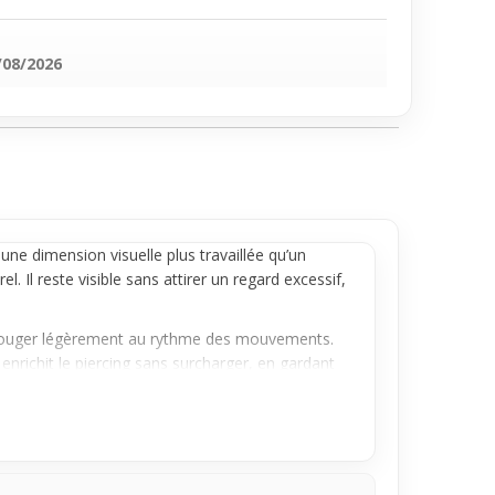
/08/2026
t une dimension visuelle plus travaillée qu’un
. Il reste visible sans attirer un regard excessif,
de bouger légèrement au rythme des mouvements.
enrichit le piercing sans surcharger, en gardant
faitement adapté pour un usage discret au
qui cherchent à allier douceur et originalité dans