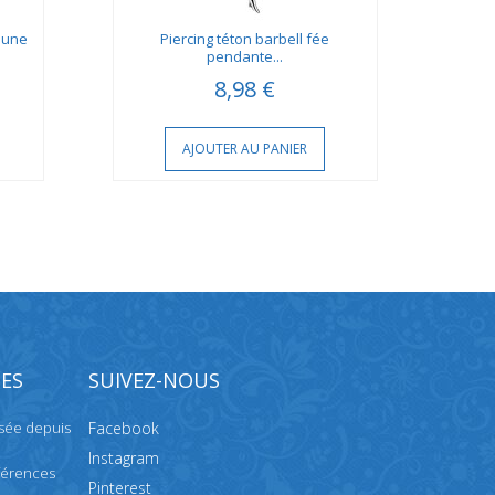
jaune
Piercing téton barbell fée
Bouc
pendante...
8,98 €
AJOUTER AU PANIER
ES
SUIVEZ-NOUS
isée depuis
Facebook
Instagram
férences
Pinterest