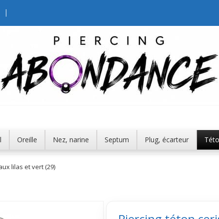
l
Oreille
Nez, narine
Septum
Plug, écarteur
Tét
ux lilas et vert (29)
Piercing téton ceris