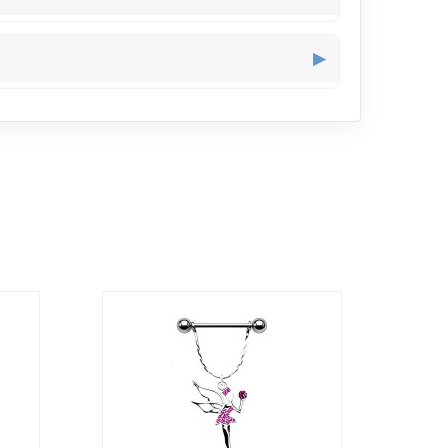
é. Toutefois, le pendentif cerise reste plus délicat
▶
 Il ajoute une note colorée mais douce qui habille