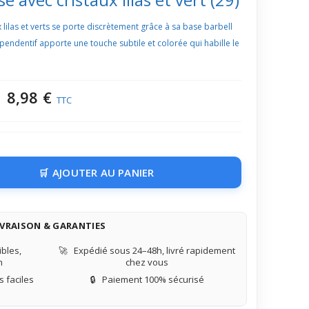
x lilas et verts se porte discrètement grâce à sa base barbell
 pendentif apporte une touche subtile et colorée qui habille le
8,98 €
TTC
AJOUTER AU PANIER
IVRAISON & GARANTIES
bles,
🚀
Expédié sous 24–48h, livré rapidement
n
chez vous
 faciles
🔒
Paiement 100% sécurisé