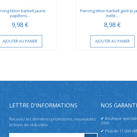
rcing téton barbell jaune
Piercing téton barbell gold-ip 
papillons...
belle...
9,98 €
8,98 €
AJOUTER AU PANIER
AJOUTER AU PANIER
LETTRE D'INFORMATIONS
NOS GARANTI
✔ Boutique spécial
Recevez les dernières promotions, nouveautés
2005
et bons de réduction.
✔ Plus de 11 000 ré