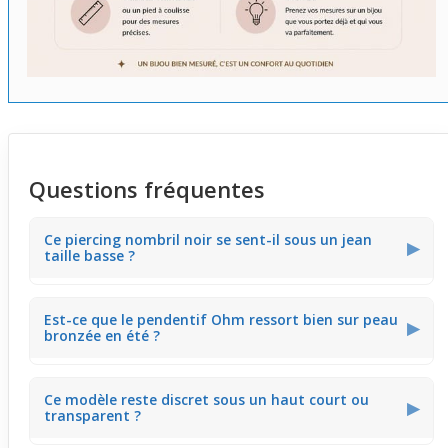
Questions fréquentes
Ce piercing nombril noir se sent-il sous un jean
▶
taille basse ?
Le
piercing
peut légèrement se percevoir au contact des
Est-ce que le pendentif Ohm ressort bien sur peau
vêtements près de la taille, notamment sous un jean
▶
bronzée en été ?
taille basse. Son design discret limite cette sensation,
permettant un port simple sans gêne excessive lors du
mouvement.
Le noir intense du piercing crée un contraste élégant sur
Ce modèle reste discret sous un haut court ou
une peau bronzée, faisant ressortir le pendentif Ohm
▶
transparent ?
avec subtilité. Ce rendu met en valeur le ventre lors des
journées ensoleillées ou à la plage.