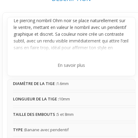
Le
piercing nombril
Ohm noir se place naturellement sur
le ventre, mettant en valeur le nombril avec un
pendentif
graphique et discret. Sa couleur noire crée un contraste
subtil, avec un rendu visible immédiatement qui attire l’œil
sans en faire trop, idéal pour affirmer ton style en
douceur.
Conçu en
banane
avec pendentif, ce bijou reste stable
En savoir plus
une fois en place, avec une présence légère à modérée. Il
peut se percevoir au contact des vêtements, surtout près
DIAMÈTRE DE LA TIGE :
1.6mm
de la taille, mais son format pensé pour un port discret
permet de le porter avec aisance et simplicité au
quotidien.
LONGUEUR DE LA TIGE :
10mm
Ce bijou s’intègre parfaitement dans une tenue estivale
ou décontractée qui laisse le ventre visible, comme à la
TAILLE DES EMBOUTS :
5 et 8mm
plage ou lors de sorties en plein air. Il complète ta
silhouette avec une touche visuelle qui valorise la zone du
TYPE :
Banane avec pendentif
nombril tout en restant délicate, idéal pour celles et ceux