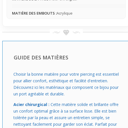
ville, mettant en valeur le ventre de manière à la fois
affirmée et naturelle, tout en restant accessible au
MATIÈRE DES EMBOUTS :
Acrylique
quotidien.
GUIDE DES MATIÈRES
Choisir la bonne matière pour votre piercing est essentiel
pour allier confort, esthétique et facilité d'entretien.
Découvrez ici les matériaux qui composent ce bijou pour
un port agréable et durable.
Acier chirurgical :
Cette matière solide et brillante offre
un confort optimal grâce à sa surface lisse. Elle est bien
tolérée par la peau et assure un entretien simple, se
nettoyant facilement pour garder son éclat. Parfait pour