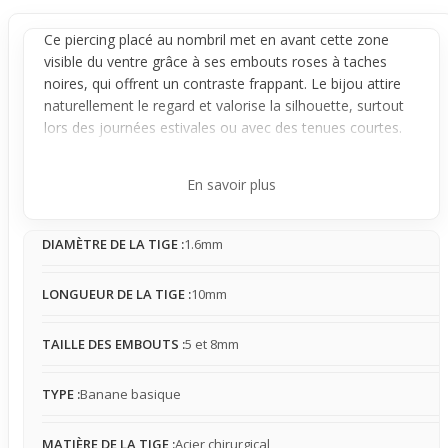
Ce
piercing
placé au
nombril
met en avant cette zone
visible du ventre grâce à ses embouts roses à taches
noires, qui offrent un contraste frappant. Le bijou attire
naturellement le regard et valorise la silhouette, surtout
lors des journées estivales ou avec des tenues courtes.
Son style frais et fun complète efficacement une tenue
estivale.
En savoir plus
Avec une tige incurvée en acier chirurgical, ce piercing
assure une présence légère et stable une fois en place. Il
DIAMÈTRE DE LA TIGE :
1.6mm
se fait sentir modérément au contact des vêtements,
avec une possibilité d'accroche selon la matière, à garder
en tête pour un usage quotidien. Les embouts ronds de
LONGUEUR DE LA TIGE :
10mm
tailles différentes apportent une touche visuelle originale,
bien visible dès le premier regard.
TAILLE DES EMBOUTS :
5 et 8mm
Idéal pour un premier achat, ce piercing est pensé pour
celles souhaitant valoriser leur nombril tout en apportant
TYPE :
Banane basique
une note colorée et moderne à leur style. Il s’intègre
parfaitement aux tenues courtes d’été, à la plage ou en
MATIÈRE DE LA TIGE :
Acier chirurgical