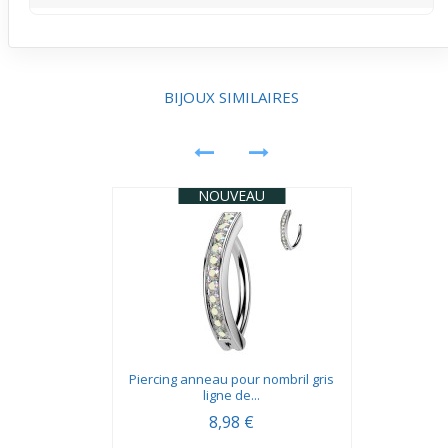
silhouette. Son acier résiste aussi à un usage en
extérieur temporaire.
Les embouts ronds de tailles différentes ornés de taches
noires sur fond rose offrent un design audacieux et
décalé. Cela donne un look à la fois moderne et ludique
au bijou. Ce détail distinctif valorise bien la zone du
BIJOUX SIMILAIRES
ventre de façon unique.
NOUVEAU
Piercing anneau pour nombril gris
ligne de...
8,98 €