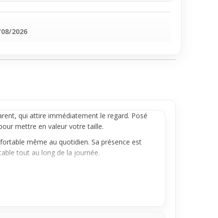
/08/2026
rent, qui attire immédiatement le regard. Posé
our mettre en valeur votre taille.
onfortable même au quotidien. Sa présence est
ble tout au long de la journée.
llot de bain, où le nombril est naturellement
pour ceux qui souhaitent une mise en valeur