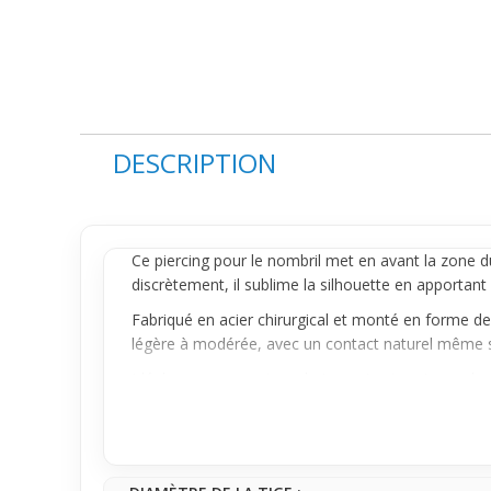
DESCRIPTION
Ce
piercing
pour le nombril met en avant la zone d
discrètement, il sublime la silhouette en apportant 
Fabriqué en acier chirurgical et monté en forme d
légère à modérée, avec un contact naturel même so
Idéal pour un premier achat, ce piercing s’accorde
visible. Il complète un look décontracté en apporta
subtile mais efficace.