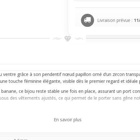
Livraison prévue :
11
u ventre grâce à son
pendentif
nœud papillon orné d’un zircon transpa
une touche féminine élégante, visible dès le premier regard et idéale p
e
banane
, ce bijou reste stable une fois en place, assurant un port c
us des vêtements ajustés, ce qui permet de le porter sans gêne nota
 parfaitement avec des tenues estivales comme un top court ou un mai
nt une petite touche brillante qui valorise la zone du ventre, parfait 
En savoir plus