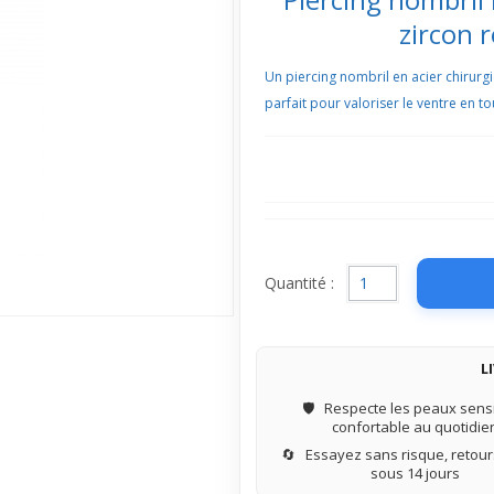
zircon 
Un piercing nombril en acier chirurg
parfait pour valoriser le ventre en to
Quantité :
L
🛡️
Respecte les peaux sensi
confortable au quotidie
🔄
Essayez sans risque, retours
sous 14 jours