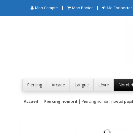
Mon Compte
Mon Panier
Me Connecter
Piercing
Arcade
Langue
Lèvre
Nombri
Accueil
Piercing nombril
Piercing nombril noeud papil