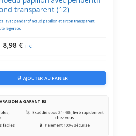
rond transparent (12)
ical avec pendentif nœud papillon et zircon transparent,
ute légèreté.
8,98 €
TTC
AJOUTER AU PANIER
IVRAISON & GARANTIES
bles,
🚀
Expédié sous 24–48h, livré rapidement
n
chez vous
 faciles
🔒
Paiement 100% sécurisé