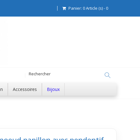
Panier:
0
Article (s)
-
0
on
Accessoires
Bijoux
 noeud papillon avec pendentif