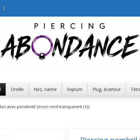
l
Oreille
Nez, narine
Septum
Plug, écarteur
Tét
lon avec pendentif zircon rond transparent (12)
Piercing nombril