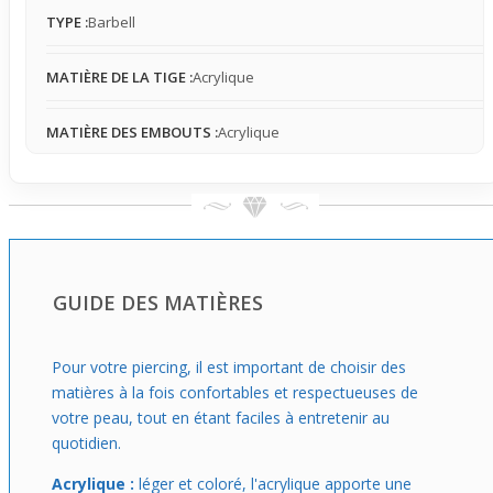
Ce piercing est idéal si tu cherches un accessoire à la fois
TYPE :
Barbell
pratique et stylé pour un usage quotidien modéré. Tu
peux le porter lors de sorties entre amis ou au travail, où
MATIÈRE DE LA TIGE :
Acrylique
il apporte un détail fun à ton look sans en faire trop. Sa
combinaison de design flexible et de couleur rouge
t’aidera à vivre ton style avec assurance tout en
MATIÈRE DES EMBOUTS :
Acrylique
conservant un réel confort.
GUIDE DES MATIÈRES
Pour votre piercing, il est important de choisir des
matières à la fois confortables et respectueuses de
votre peau, tout en étant faciles à entretenir au
quotidien.
Acrylique :
léger et coloré, l'acrylique apporte une