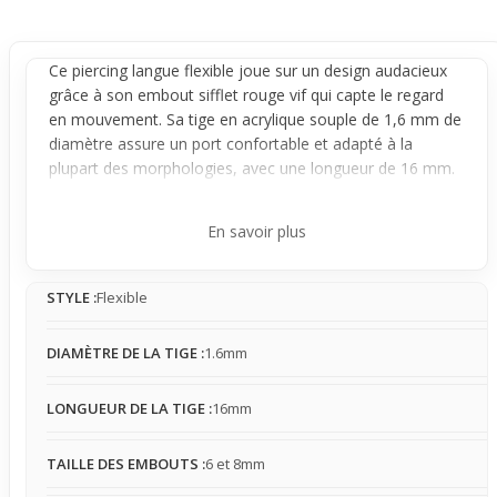
Ce
piercing langue
flexible joue sur un design audacieux
grâce à son embout sifflet rouge vif qui capte le regard
en mouvement. Sa tige en acrylique souple de 1,6 mm de
diamètre assure un port confortable et adapté à la
plupart des morphologies, avec une longueur de 16 mm.
Il se porte facilement au quotidien, laissant une
impression légère et colorée, parfaite pour affirmer un
En savoir plus
look moderne et original.
Concrètement, l'effet visuel est discret au repos, l'embout
STYLE :
Flexible
ne bougeant pas excessivement, mais il devient visible
quand tu parles ou souris, attirant juste ce qu'il faut
d'attention sans être envahissant. Le contact de la tige
DIAMÈTRE DE LA TIGE :
1.6mm
flexible réduit les irritations habituelles des
piercing
s
rigides, bien que la sensation en bouche puisse varier
LONGUEUR DE LA TIGE :
16mm
selon chaque utilisateur. L'embout sifflet apporte une
petite touche ludique et légèrement colorée, sans gêner
TAILLE DES EMBOUTS :
6 et 8mm
les mouvements naturels de la bouche.