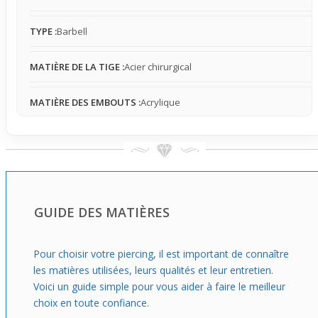
régulier sans impression d'excès. Son coloris vert pomme
et la forme originale de l’embout apportent du caractère
TYPE :
Barbell
à votre style, tout en restant suffisamment discret pour
être porté dans des environnements variés, y compris au
MATIÈRE DE LA TIGE :
Acier chirurgical
travail ou en contexte sensible. C’est un choix sûr pour
avancer en douceur avec un bijou esthétique et
confortable.
MATIÈRE DES EMBOUTS :
Acrylique
GUIDE DES MATIÈRES
Pour choisir votre piercing, il est important de connaître
les matières utilisées, leurs qualités et leur entretien.
Voici un guide simple pour vous aider à faire le meilleur
choix en toute confiance.