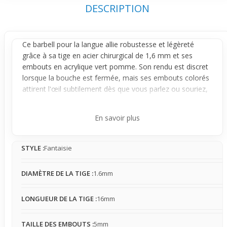
DESCRIPTION
Ce barbell pour la langue allie robustesse et légèreté
grâce à sa tige en acier chirurgical de 1,6 mm et ses
embouts en acrylique vert pomme. Son rendu est discret
lorsque la bouche est fermée, mais ses embouts colorés
attirent l'œil subtilement dès que vous parlez ou souriez,
offrant un effet visuel léger et dynamique.
Conçu pour un premier
piercing
, ce bijou intègre une
En savoir plus
matière acrylique douce, souvent bien tolérée par les
peaux sensibles, limitant ainsi les risques d'irritation. Sa
STYLE :
Fantaisie
taille modérée et son maintien stable dans la bouche
facilitent son port au quotidien, avec une sensation en
bouche présente mais maîtrisée. Le contact avec les
DIAMÈTRE DE LA TIGE :
1.6mm
dents peut survenir, mais la légèreté des embouts réduit
la gêne habituelle.
LONGUEUR DE LA TIGE :
16mm
Idéal pour ceux qui entrent dans la découverte du
piercing
langue
, ce modèle s'adapte parfaitement à un usage
TAILLE DES EMBOUTS :
5mm