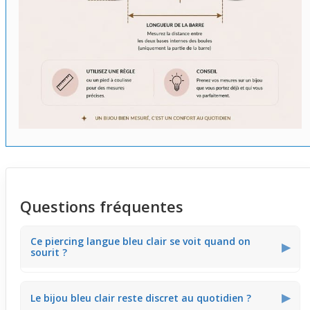
Questions fréquentes
Ce piercing langue bleu clair se voit quand on
▶
sourit ?
La petite boule époxy de 6 mm capte la lumière
▶
Le bijou bleu clair reste discret au quotidien ?
subtilement. Lors d’un sourire, elle crée un éclat léger et
frais qui attire l'œil sans être envahissant. Cela permet