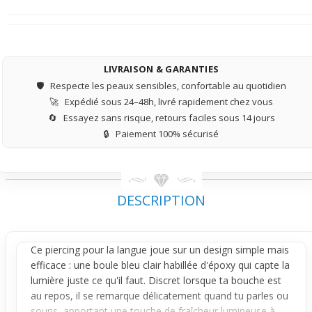
LIVRAISON & GARANTIES
🛡️
Respecte les peaux sensibles, confortable au quotidien
🚀
Expédié sous 24–48h, livré rapidement chez vous
🔄
Essayez sans risque, retours faciles sous 14 jours
🔒
Paiement 100% sécurisé
DESCRIPTION
Ce
piercing
pour la langue joue sur un design simple mais
efficace : une boule bleu clair habillée d'époxy qui capte la
lumière juste ce qu'il faut. Discret lorsque ta bouche est
au repos, il se remarque délicatement quand tu parles ou
souris, apportant une touche de fraîcheur lumineuse à