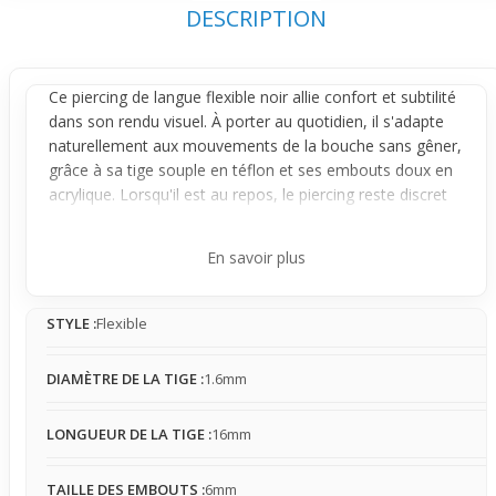
DESCRIPTION
Ce piercing de langue flexible noir allie confort et subtilité
dans son rendu visuel. À porter au quotidien, il s'adapte
naturellement aux mouvements de la bouche sans gêner,
grâce à sa tige souple en téflon et ses embouts doux en
acrylique. Lorsqu'il est au repos, le piercing reste discret
et presque invisible, mais il attire doucement le regard
quand on parle ou sourit, notamment sous lumière UV où
En savoir plus
ses embouts noirs brillent doucement.
Sa caractéristique principale repose sur ses embouts qui
STYLE :
Flexible
réagissent à la lumière UV, créant une touche lumineuse
légère sans être trop voyante. La sensation en bouche
est sobre ; on peut ressentir la présence du bijou surtout
DIAMÈTRE DE LA TIGE :
1.6mm
en fonction de sa taille et de la sensibilité individuelle, et
un contact avec les dents est possible mais généralement
LONGUEUR DE LA TIGE :
16mm
non gênant. Ce piercing est donc adapté à ceux qui
cherchent un look cool et discret à la fois.
TAILLE DES EMBOUTS :
6mm