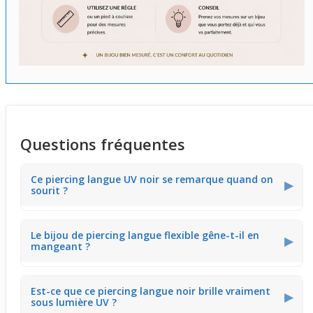
Questions fréquentes
Ce piercing langue UV noir se remarque quand on
▶
sourit ?
Ce modèle reste discret au repos grâce à sa couleur
Le bijou de piercing langue flexible gêne-t-il en
noire unie. Il attire un léger éclat surtout sous lumière
▶
mangeant ?
UV, ce qui crée un effet subtil quand tu souris en sortie
ou en soirée.
La tige souple en téflon s’adapte aux mouvements de la
Est-ce que ce piercing langue noir brille vraiment
bouche, réduisant les gênes pendant les repas. Tu peux
▶
sous lumière UV ?
manger normalement sans que le bijou ne te dérange ni