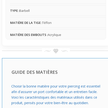
Pour un premier achat, ce piercing est une bonne option,
facile à porter et à vivre au quotidien sans difficulté
TYPE :
Barbell
majeure. Il s’impose comme un choix sûr quand tu veux
tester un
piercing langue
souple, confortable et qui ajoute
MATIÈRE DE LA TIGE :
Téflon
un petit plus visuel dans des contextes variés, de la
journée au bureau aux sorties en soirée où l’effet UV peut
vraiment faire la différence. C’est un compagnon idéal
MATIÈRE DES EMBOUTS :
Acrylique
pour ceux qui veulent commencer en douceur.
GUIDE DES MATIÈRES
Choisir la bonne matière pour votre piercing est essentiel
afin d'assurer un port confortable et un entretien facile.
Voici les caractéristiques des matériaux utilisés dans ce
produit, pensés pour votre bien-être au quotidien.