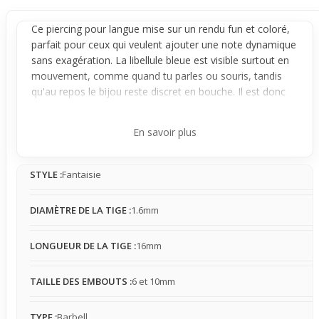
Ce
piercing
pour langue mise sur un rendu fun et coloré,
parfait pour ceux qui veulent ajouter une note dynamique
sans exagération. La libellule bleue est visible surtout en
mouvement, comme quand tu parles ou souris, tandis
qu'au repos le bijou reste discret en bouche. Il est donc
adapté pour un usage occasionnel où tu souhaites te
démarquer tout en gardant une certaine sobriété.
En savoir plus
Concrètement, la tige fine et les embouts bien
proportionnés assurent un équilibre entre visibilité et
STYLE :
Fantaisie
confort. En bouche, le contact avec les dents est limité
mais la sensation peut varier selon ton habitude du
piercing. Son poids léger et ses dimensions pensées
DIAMÈTRE DE LA TIGE :
1.6mm
permettent un port facile, même si une sensation plus
marquée peut apparaître au début ou si la taille ne
LONGUEUR DE LA TIGE :
16mm
convient pas parfaitement.
Tu peux facilement imaginer porter ce piercing lors d’un
TAILLE DES EMBOUTS :
6 et 10mm
événement particulier ou pour changer ton look
ponctuellement, sans avoir une gêne durable. Son
TYPE :
Barbell