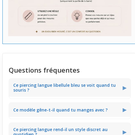
Questions fréquentes
Ce piercing langue libellule bleu se voit quand tu
▶
souris ?
Ce bijou montre la libellule bleue surtout quand tu souris
▶
Ce modèle gêne-t-il quand tu manges avec ?
ou ouvres la bouche. Au repos, il reste plutôt discret en
bouche, ce qui permet un style coloré sans trop
d'exposition.
Le piercing pour langue a une tige fine qui limite la gêne
Ce piercing langue rend-il un style discret au
pendant les repas. Tu peux manger normalement,
▶
quotidien ?