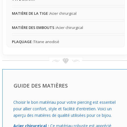
principal avantage tient dans sa facilité à s’intégrer, grâce
à sa taille et sa forme, ce qui en fait un choix pratique
MATIÈRE DE LA TIGE :
Acier chirurgical
pour ceux qui veulent tester un bijou de langue fun sans
complications au quotidien.
MATIÈRE DES EMBOUTS :
Acier chirurgical
PLAQUAGE :
Titane anodisé
GUIDE DES MATIÈRES
Choisir le bon matériau pour votre piercing est essentiel
pour allier confort, style et facilité d'entretien. Voici un
aperçu des matières de qualité utilisées pour ce bijou.
Acier chirurgical :
Ce matériau robuste est apprécié