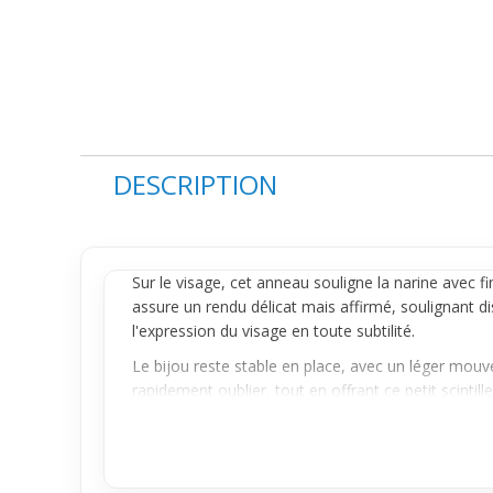
DESCRIPTION
Sur le visage, cet
anneau
souligne la
narine
avec fi
assure un rendu délicat mais affirmé, soulignant di
l'expression du visage en toute subtilité.
Le bijou reste stable en place, avec un léger mou
rapidement oublier, tout en offrant ce petit scintil
minimise cet effet.
Pensé pour ceux qui cherchent à affirmer leur styl
équilibré entre discrétion et éclat en fait un choi