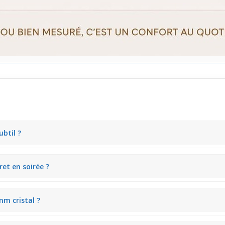
btil ?
is cristaux qui captent la lumière doucement. Il ajoute un éclat délic
ret en soirée ?
e qui s’intègre bien lors des sorties. Sa discrétion tout en offrant u
mm cristal ?