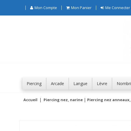
Mon Compte
Mon Panier
Me Connecter
Piercing
Arcade
Langue
Lèvre
Nombri
Accueil
Piercing nez, narine
Piercing nez anneaux,