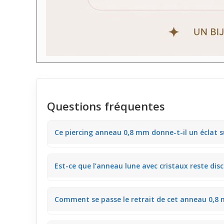
Questions fréquentes
Ce piercing anneau 0,8 mm donne-t-il un éclat su
Ce bijou anneau de 0,8 mm est orné d'une lune et tro
Est-ce que l’anneau lune avec cristaux reste disc
touche élégante au quotidien.
Le design fin de cet anneau garde une présence légèr
Comment se passe le retrait de cet anneau 0,8 
de soirée sans surcharger le style.