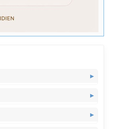
▶
at sans être trop voyant, parfait pour révéler une
▶
n léger scintillement le rend adapté à une ambiance
▶