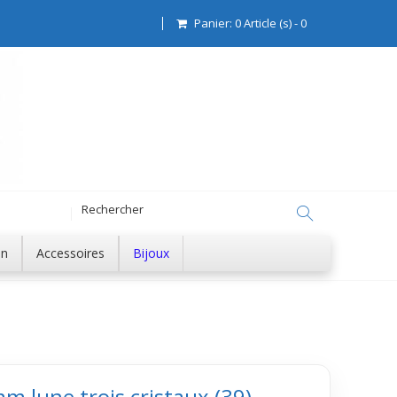
Panier:
0
Article (s)
-
0
on
Accessoires
Bijoux
 lune trois cristaux (39)