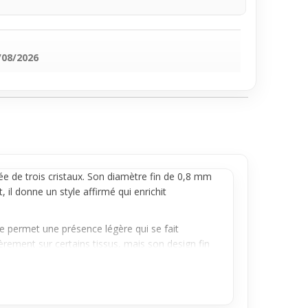
/08/2026
e de trois cristaux. Son diamètre fin de 0,8 mm
il donne un style affirmé qui enrichit
ine permet une présence légère qui se fait
gèrement sur certains tissus, mais son design fin
faitement à un usage régulier. Son design
lement l’apparence naturelle. Un accessoire mode