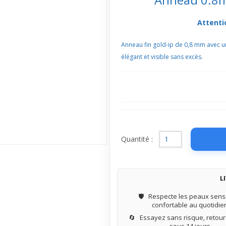
Attenti
Anneau fin gold-ip de 0,8 mm avec une
élégant et visible sans excès.
Quantité :
L
🛡️
Respecte les peaux sensi
confortable au quotidie
🔄
Essayez sans risque, retours