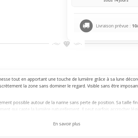
sous 14 jours
Livraison prévue :
10
nesse tout en apportant une touche de lumière grâce à sa lune décoré
scrètement la zone sans dominer le regard. Visible sans être imposant, 
vement possible autour de la
narine
sans perte de position. Sa taille f
lement qui capte la lumière naturellement. Il peut parfois accrocher lé
En savoir plus
e au quotidien sans excès, cet
anneau
lune avec cristaux s’intègre par
x facile, apportant une touche élégante au visage sans changer radica