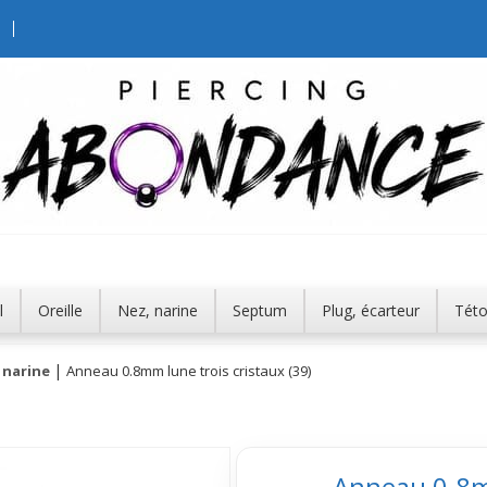
l
Oreille
Nez, narine
Septum
Plug, écarteur
Tét
 narine
Anneau 0.8mm lune trois cristaux (39)
Anneau 0.8mm