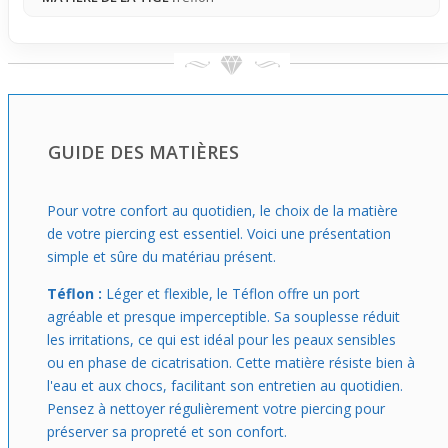
recherchent un bijou simple à porter, qui complète une
tenue légère tout en offrant un effet visuel doux et ciblé
sur le nombril. Un choix pratique qui combine confort et
style discret pour sublimer votre silhouette.
GUIDE DES MATIÈRES
Pour votre confort au quotidien, le choix de la matière
de votre piercing est essentiel. Voici une présentation
simple et sûre du matériau présent.
Téflon :
Léger et flexible, le Téflon offre un port
agréable et presque imperceptible. Sa souplesse réduit
les irritations, ce qui est idéal pour les peaux sensibles
ou en phase de cicatrisation. Cette matière résiste bien à
l'eau et aux chocs, facilitant son entretien au quotidien.
Pensez à nettoyer régulièrement votre piercing pour
préserver sa propreté et son confort.