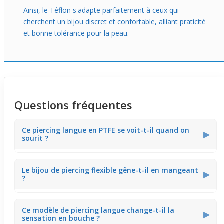
Ainsi, le Téflon s'adapte parfaitement à ceux qui
cherchent un bijou discret et confortable, alliant praticité
et bonne tolérance pour la peau.
Questions fréquentes
Ce piercing langue en PTFE se voit-t-il quand on
▶
sourit ?
Ce
piercing langue
en PTFE a une bille translucide qui
Le bijou de piercing flexible gêne-t-il en mangeant
reste discrète, surtout quand on sourit. Il offre un effet
▶
?
sobre, dévoilant juste une touche délicate sans attirer
trop l’attention, parfait pour un style naturel.
Ce bijou de piercing flexible en PTFE s’adapte aux
Ce modèle de piercing langue change-t-il la
mouvements de la langue, minimisant la gêne lors des
▶
sensation en bouche ?
repas. Sa tige souple limite la sensation d’inconfort